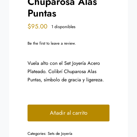
Chuparosa Alas
Puntas
$
95.00
1 disponibles
Be the first to leave a review.
Vuela alto con el Set Joyería Acero
Plateado. Colibrí Chuparosa Alas
Puntas, símbolo de gracia y ligereza.
Set
Joyeria
Añadir al carrito
Acero
Plateado
Categories:
Sets de Joyería
Colibri