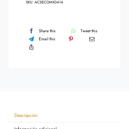
SKU:
ACSECOMX0414
Chuparosa
Alas
Puntas
cantidad
Share this
Tweet this
Email this
Descripción