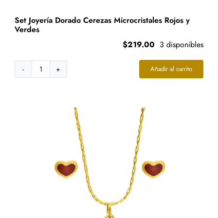
Set Joyería Dorado Cerezas Microcristales Rojos y
Verdes
$
219.00
3 disponibles
Añadir al carrito
Set
Joyería
Dorado
Cerezas
Microcristales
Rojos
y
Verdes
cantidad