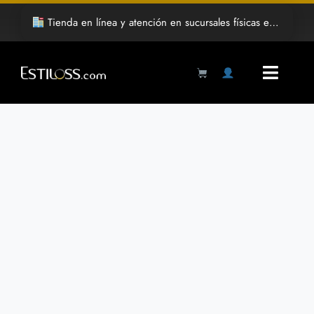
Saltar
Tienda en línea y atención en sucursales físicas en Hermosillo
al
contenido
Toggl
Navig
Products
search
Inicio
Tienda
Mayoreo
Grabado Laser