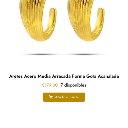
pueden
elegir
en
la
página
de
producto
Aretes Acero Media Arracada Forma Gota Acanalada
7 disponibles
$
179.00
Añadir al carrito