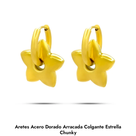
múltiples
variantes.
Las
opciones
se
pueden
elegir
en
la
página
de
producto
Aretes Acero Dorado Arracada Colgante Estrella
Chunky