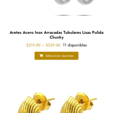
producto
Aretes Acero Inox Arracadas Tubulares Lisas Pulida
Chunky
Price
11 disponibles
$
219.00
–
$
229.00
range:
$219.00
Seleccionar opciones
Este
through
producto
$229.00
tiene
múltiples
variantes.
Las
opciones
se