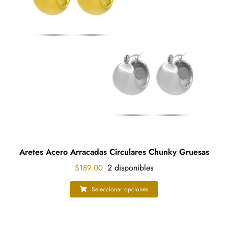
Aretes Acero Arracadas Circulares Chunky Gruesas
2 disponibles
$
189.00
Seleccionar opciones
Este
producto
tiene