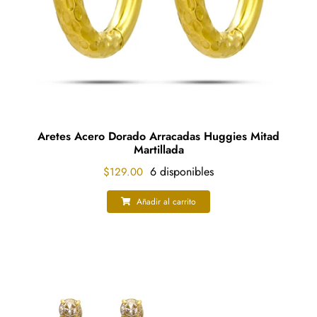
la
página
de
producto
Aretes Acero Dorado Arracadas Huggies Mitad
Martillada
6 disponibles
$
129.00
Añadir al carrito