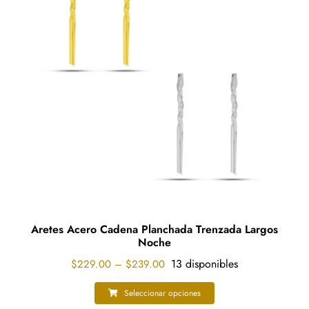
opciones
se
pueden
elegir
en
la
página
de
producto
Aretes Acero Cadena Planchada Trenzada Largos
Noche
Price
13 disponibles
$
229.00
–
$
239.00
range:
$229.00
Seleccionar opciones
Este
through