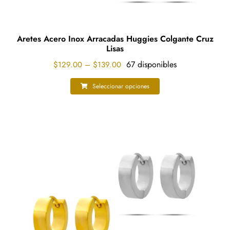
Aretes Acero Inox Arracadas Huggies Colgante Cruz
Lisas
Price
67 disponibles
$
129.00
–
$
139.00
range:
$129.00
Seleccionar opciones
Este
through
producto
$139.00
tiene
múltiples
variantes.
Las
opciones
se
pueden
elegir