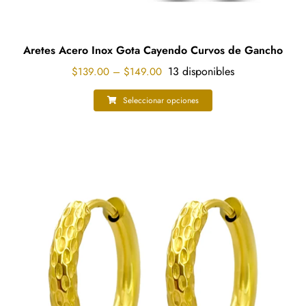
Aretes Acero Inox Gota Cayendo Curvos de Gancho
Price
13 disponibles
$
139.00
–
$
149.00
range:
$139.00
Seleccionar opciones
Este
through
producto
$149.00
tiene
múltiples
variantes.
Las
opciones
se
pueden
elegir
en