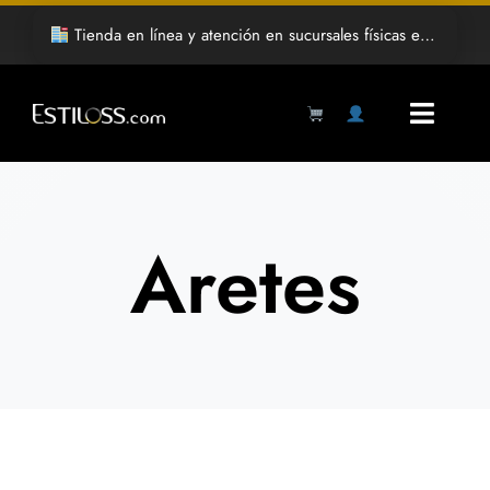
Saltar
Tienda en línea y atención en sucursales físicas en Hermosillo
al
contenido
Toggl
Navig
Products
search
Aretes
Inicio
Tienda
Mayoreo
Grabado Laser