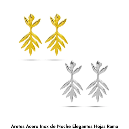
tiene
múltiples
variantes.
Las
opciones
se
pueden
elegir
en
la
página
de
producto
Aretes Acero Inox de Noche Elegantes Hojas Rama