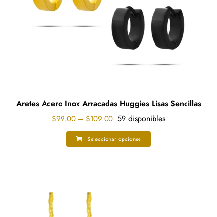
en
la
página
de
producto
Aretes Acero Inox Arracadas Huggies Lisas Sencillas
Price
59 disponibles
$
99.00
–
$
109.00
range:
$99.00
Seleccionar opciones
Este
through
producto
$109.00
tiene
múltiples
variantes.
Las