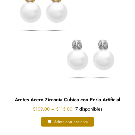
Aretes Acero Zirconia Cubica con Perla Artificial
Price
7 disponibles
$
109.00
–
$
115.00
range:
$109.00
Seleccionar opciones
Este
through
producto