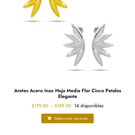
Aretes Acero Inox Hoja Media Flor Cinco Petalos
Elegante
Price
14 disponibles
$
179.00
–
$
189.00
range:
$179.00
Seleccionar opciones
Este
through
producto
$189.00