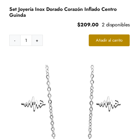
Set Joyería Inox Dorado Corazón Inflado Centro
Guinda
$
209.00
2 disponibles
Añadir al carrito
Set
Joyería
Inox
Dorado
Corazón
Inflado
Centro
Guinda
cantidad