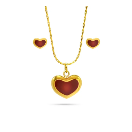
Cerezas
Microcristales
Rojos
y
Verdes
cantidad