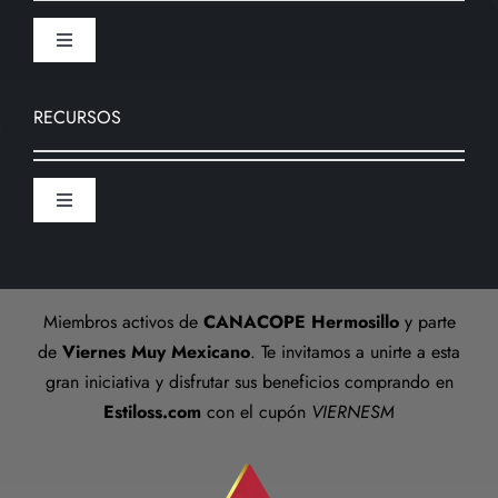
Envios
Toggle
Navigation
Devoluciones
Nosotros
RECURSOS
Formas de pago
Sucursal
Toggle
Preguntas frecuentes
Navigation
Aviso De Privacidad
Talla anillos
Miembros activos de
CANACOPE Hermosillo
y parte
Términos y Condiciones
de
Viernes Muy Mexicano
. Te invitamos a unirte a esta
gran iniciativa y disfrutar sus beneficios comprando en
Estiloss.com
con el cupón
VIERNESM