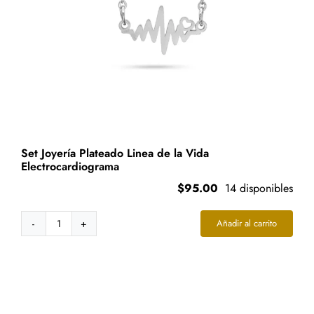
Set Joyería Plateado Linea de la Vida
Electrocardiograma
$
95.00
14 disponibles
Añadir al carrito
Set
Joyería
Plateado
Linea
de
la