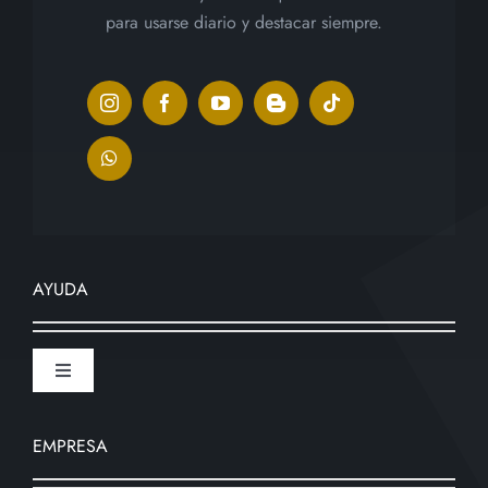
para usarse diario y destacar siempre.
AYUDA
Toggle
Navigation
¿Cómo comprar?
EMPRESA