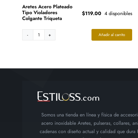
Aretes Acero Plateado
Tipo Violadores
$
119.00
4 disponibles
Colgante Triqueta
Añadir al carrito
Aretes
Acero
Plateado
Tipo
Violadores
Colgante
Triqueta
cantidad
Somos una tienda en línea y física de accesor
acero inoxidable Aretes, pulseras, collares, ani
cadenas con diseño actual y calidad que dura