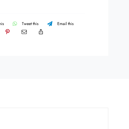
Rosa
cantidad
his
Tweet this
Email this