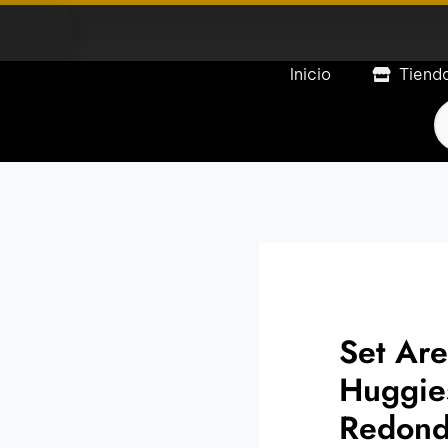
Inicio
Tiend
P
s
Set Ar
Huggies
Redond