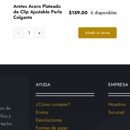
Aretes Acero Plateado
de Clip Ajustable Perla
$
159.00
6 disponibles
Colgante
Añadir al carrito
Aretes
Acero
Plateado
de
Clip
Ajustable
Perla
Colgante
AYUDA
EMPRESA
cantidad
¿Cómo comprar?
Nosotros
ios de
Envios
Sucursal
llos y
Devoluciones
 Hecho
Formas de pago