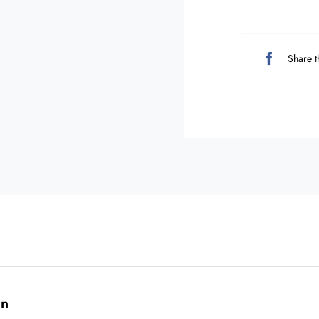
Share t
ón