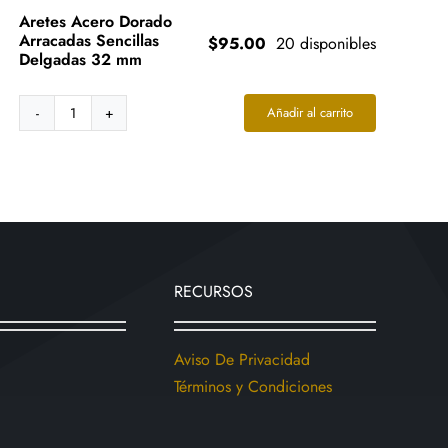
Aretes Acero Dorado
Arracadas Sencillas
$
95.00
20 disponibles
Delgadas 32 mm
Añadir al carrito
Aretes
Acero
Dorado
Arracadas
Sencillas
Delgadas
32
mm
RECURSOS
cantidad
Aviso De Privacidad
Términos y Condiciones