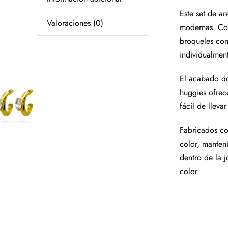
Este set de ar
Valoraciones (0)
modernas. Con
broqueles con
individualment
El acabado dor
huggies ofrec
fácil de llevar
Fabricados con
color, manten
dentro de la 
color.