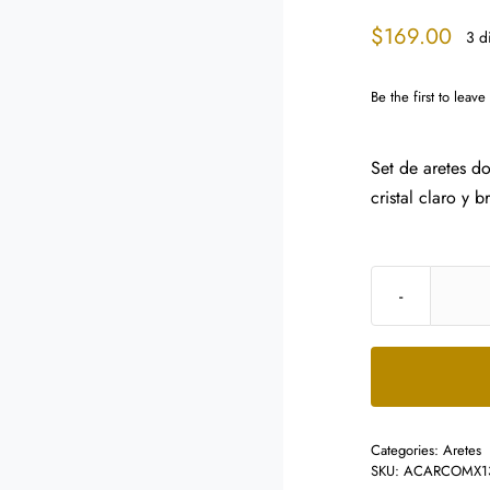
$
169.00
3 d
Be the first to leave
Set de aretes d
cristal claro y 
Categories:
Aretes
SKU:
ACARCOMX1