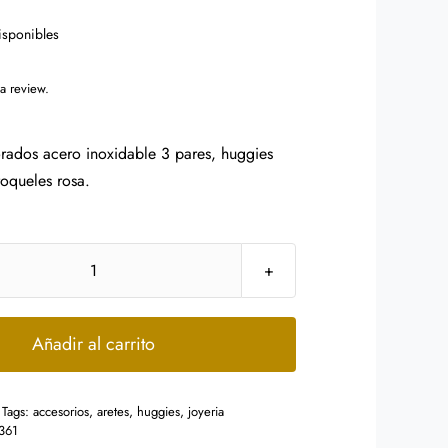
isponibles
 a review.
orados acero inoxidable 3 pares, huggies
broqueles rosa.
Set
Aretes
Acero
Añadir al carrito
Dorado
Huggies
Tags:
accesorios
,
aretes
,
huggies
,
joyeria
Cristales
361
Redondos