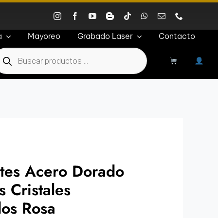
a
Mayoreo
Grabado Laser
Contacto
roducts
earch
etes Acero Dorado
 Cristales
os Rosa