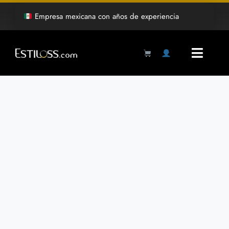
Saltar
Empresa mexicana con años de experiencia
al
contenido
Toggl
Navig
Products
search
Inicio
Tienda
Mayoreo
Grabado Laser