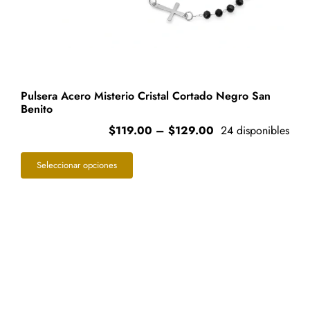
Pulsera Acero Misterio Cristal Cortado Negro San
Benito
Price
$
119.00
–
$
129.00
24 disponibles
range:
Este
$119.00
Seleccionar opciones
through
producto
$129.00
tiene
múltiples
variantes.
Las
opciones
se