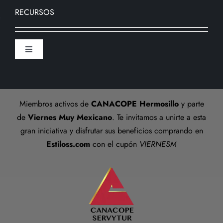
Nosotros
RECURSOS
Formas de pago
Sucursal
Toggle
Preguntas frecuentes
Navigation
Aviso De Privacidad
Talla anillos
Miembros activos de
CANACOPE Hermosillo
y parte
Términos y Condiciones
de
Viernes Muy Mexicano
. Te invitamos a unirte a esta
gran iniciativa y disfrutar sus beneficios comprando en
Estiloss.com
con el cupón
VIERNESM