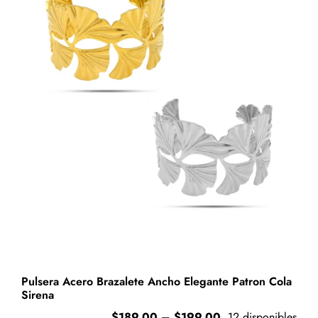
Delgado
Entrelazado
cantidad
Pulsera Acero Brazalete Ancho Elegante Patron Cola
Sirena
Price
$
189.00
–
$
199.00
12 disponibles