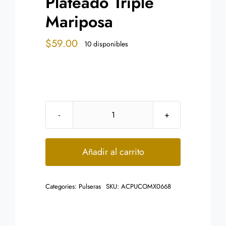
Plateado Triple
Mariposa
$
59.00
10 disponibles
Pulsera
Dama
Acero
Añadir al carrito
Inox
Plateado
Categories:
Pulseras
SKU:
ACPUCOMX0668
Triple
Mariposa
cantidad