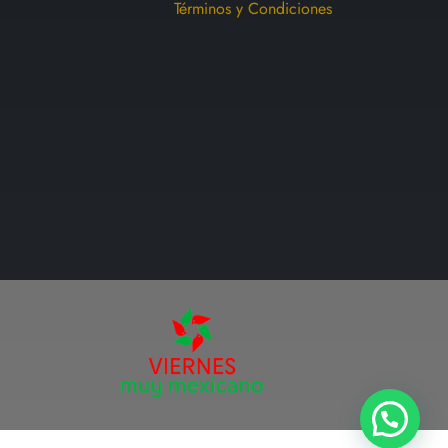
la
Términos y Condiciones
página
de
producto