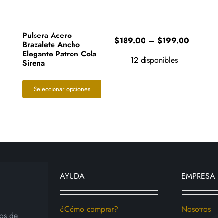
Pulsera Acero
Price
$
189.00
–
$
199.00
Brazalete Ancho
range:
Elegante Patron Cola
12 disponibles
$189.0
Sirena
through
$199.0
Este
Seleccionar opciones
producto
tiene
múltiples
variantes.
Las
opciones
AYUDA
EMPRESA
se
pueden
elegir
¿Cómo comprar?
Nosotros
ios de
en