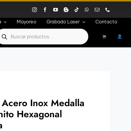
a
Mayoreo
Grabado Laser
Contacto
roducts
earch
 Acero Inox Medalla
nito Hexagonal
a