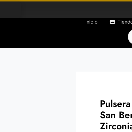
Inicio
Tiend
P
s
Pulsera
San Be
Zirconi