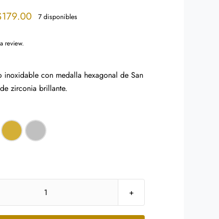
Price
$
179.00
7 disponibles
range:
$169.00
 a review.
through
$179.00
o inoxidable con medalla hexagonal de San
de zirconia brillante.
Pulsera
Acero