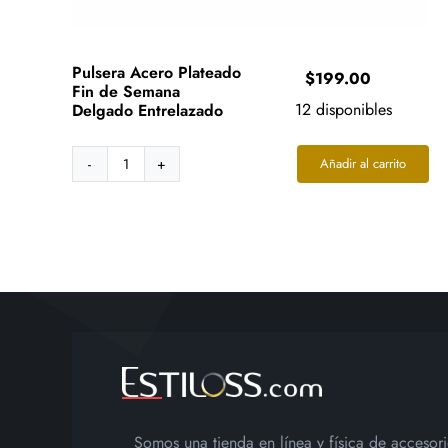
Pulsera Acero Plateado
$
199.00
Fin de Semana
12 disponibles
Delgado Entrelazado
Añadir al carrito
Pulsera
Acero
Plateado
Fin
de
Semana
Delgado
Entrelazado
cantidad
Somos una tienda en línea y física de accesor