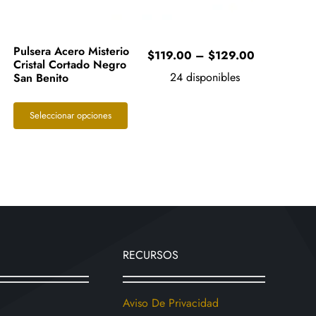
Pulsera Acero Misterio
Price
$
119.00
–
$
129.00
Cristal Cortado Negro
range:
24 disponibles
San Benito
$119.00
0
through
Este
Seleccionar opciones
$129.00
0
producto
tiene
múltiples
variantes.
Las
opciones
se
RECURSOS
pueden
elegir
en
Aviso De Privacidad