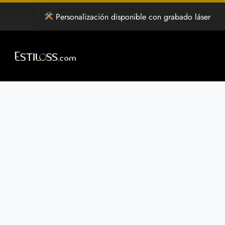
Saltar
Personalización disponible con grabado láser
al
contenido