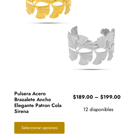
Pulsera Acero
Price
$
189.00
–
$
199.00
Brazalete Ancho
range:
Elegante Patron Cola
12 disponibles
$189.0
Sirena
through
$199.0
Este
Seleccionar opciones
producto