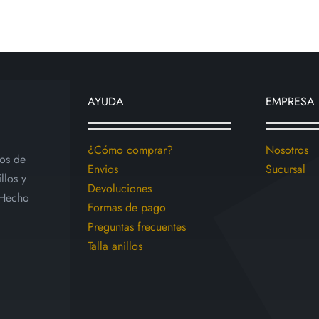
tiene
múltiples
variantes.
Las
opciones
AYUDA
EMPRESA
se
pueden
elegir
¿Cómo comprar?
Nosotros
ios de
en
Envios
Sucursal
llos y
la
Devoluciones
 Hecho
página
Formas de pago
de
Preguntas frecuentes
producto
Talla anillos