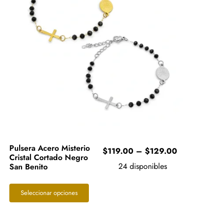
Pulsera Acero Misterio
Price
$
119.00
–
$
129.00
Cristal Cortado Negro
range:
24 disponibles
San Benito
$119.00
0
through
Este
Seleccionar opciones
$129.00
0
producto
tiene