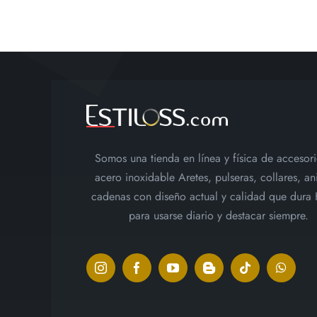
Plateado
Fin
de
Semana
Delgado
Entrelazado
cantidad
Somos una tienda en línea y física de accesor
acero inoxidable Aretes, pulseras, collares, ani
cadenas con diseño actual y calidad que dura
para usarse diario y destacar siempre.