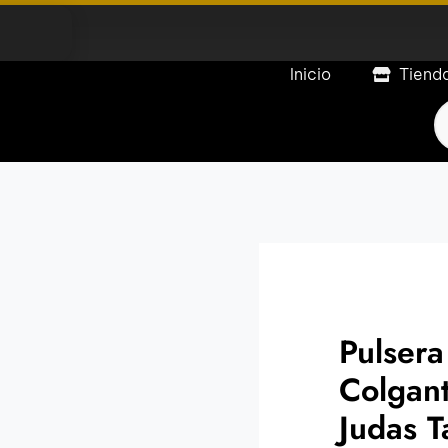
Inicio
Tiend
P
s
Pulsera
Colgan
Judas 