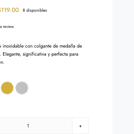
Price
$
119.00
8 disponibles
range:
$109.00
 a review.
through
$119.00
o inoxidable con colgante de medalla de
 Elegante, significativa y perfecta para
ón.
Pulsera