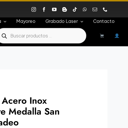
a
Mayoreo
Grabado Laser
Contacto
roducts
earch
 Acero Inox
te Medalla San
Tadeo