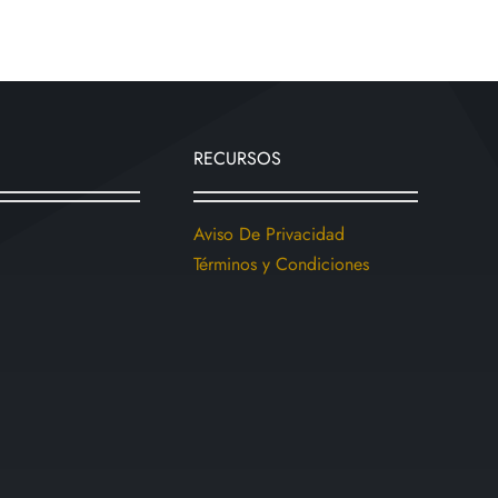
múltiples
variantes.
Las
opciones
se
RECURSOS
pueden
elegir
en
Aviso De Privacidad
la
Términos y Condiciones
página
de
producto