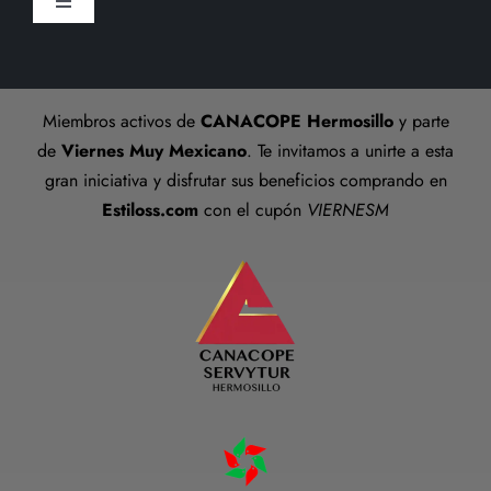
Toggle
Preguntas frecuentes
Navigation
Aviso De Privacidad
Talla anillos
Miembros activos de
CANACOPE Hermosillo
y parte
Términos y Condiciones
de
Viernes Muy Mexicano
. Te invitamos a unirte a esta
gran iniciativa y disfrutar sus beneficios comprando en
Estiloss.com
con el cupón
VIERNESM