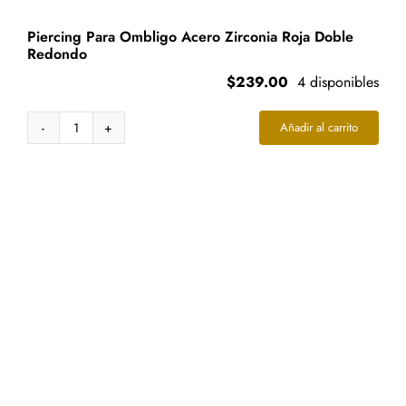
Piercing Para Ombligo Acero Zirconia Roja Doble
Redondo
$
239.00
4 disponibles
Añadir al carrito
Piercing
Para
Ombligo
Acero
Zirconia
Roja
Doble
Redondo
cantidad