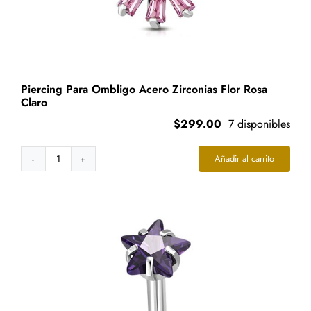
Piercing Para Ombligo Acero Zirconias Flor Rosa
Claro
$
299.00
7 disponibles
Añadir al carrito
Piercing
Para
Ombligo
Acero
Zirconias
Flor
Rosa
Claro
cantidad