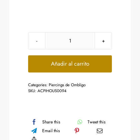
Piercing
para
ombligo
Añadir al carrito
Diseño
Invertido
Categories:
Piercings de Ombligo
Corazon
SKU:
ACPIHOUS0094
Tribal
cantidad
Share this
Tweet this
Email this