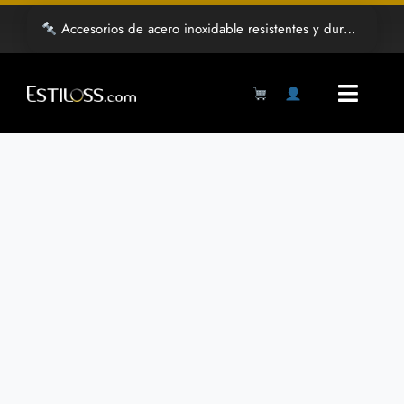
Saltar
Accesorios de acero inoxidable resistentes y duraderos
al
contenido
Toggl
Navig
Products
search
Inicio
Tienda
Mayoreo
Grabado Laser