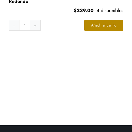
Redondo
$
239.00
4 disponibles
Añadir al carrito
Piercing
Para
Ombligo
Acero
Zirconia
Roja
Doble
Redondo
cantidad