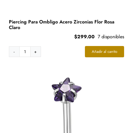
Piercing Para Ombligo Acero Zirconias Flor Rosa
Claro
$
299.00
7 disponibles
Añadir al carrito
Piercing
Para
Ombligo
Acero
Zirconias
Flor
Rosa
Claro
cantidad