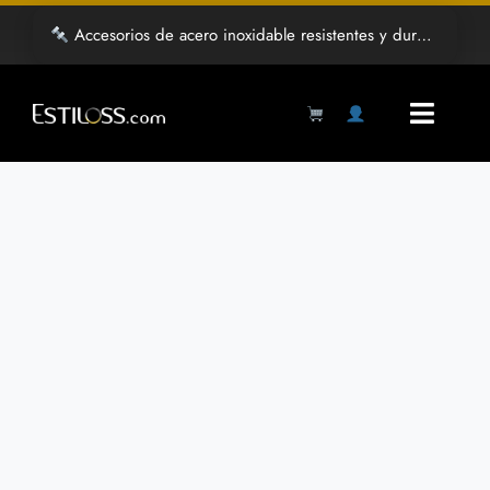
Saltar
Accesorios de acero inoxidable resistentes y duraderos
al
contenido
Toggl
Navig
Products
search
Inicio
Tienda
Mayoreo
Grabado Laser