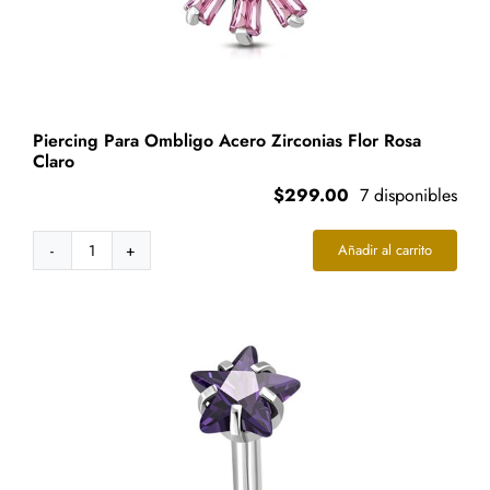
Piercing Para Ombligo Acero Zirconias Flor Rosa
Claro
$
299.00
7 disponibles
Añadir al carrito
Piercing
Para
Ombligo
Acero
Zirconias
Flor
Rosa
Claro
cantidad