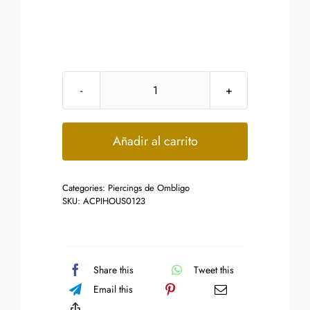
Piercing
en
el
Añadir al carrito
ombligo
Diseño
Categories:
Piercings de Ombligo
Corazon
SKU:
ACPIHOUS0123
Inflado
con
Zirconias
cantidad
Share this
Tweet this
Email this