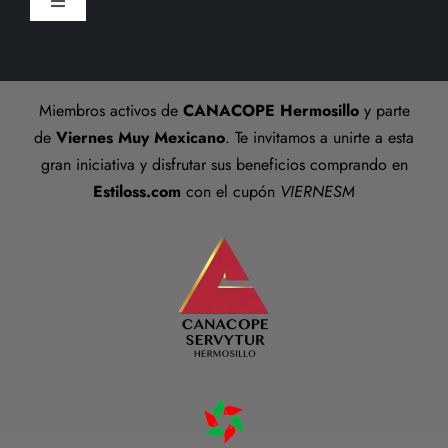
Toggle
Preguntas frecuentes
Navigation
Aviso De Privacidad
Talla anillos
Miembros activos de
CANACOPE Hermosillo
y parte
Términos y Condiciones
de
Viernes Muy Mexicano
. Te invitamos a unirte a esta
gran iniciativa y disfrutar sus beneficios comprando en
Estiloss.com
con el cupón
VIERNESM