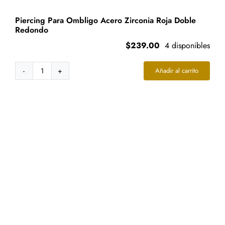
Piercing Para Ombligo Acero Zirconia Roja Doble
Redondo
$
239.00
4 disponibles
Añadir al carrito
Piercing
Para
Ombligo
Acero
Zirconia
Roja
Doble
Redondo
cantidad