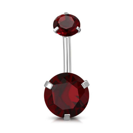
Ombligo
Acero
Estrella
Zirconia
Violeta
cantidad