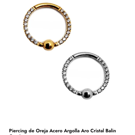
Las
opciones
se
pueden
elegir
en
la
página
de
producto
Piercing de Oreja Acero Argolla Aro Cristal Balin