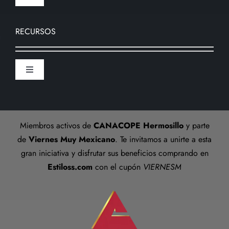
Toggle
Navigation
Devoluciones
Nosotros
RECURSOS
Formas de pago
Sucursal
Toggle
Preguntas frecuentes
Navigation
Aviso De Privacidad
Talla anillos
Miembros activos de
CANACOPE Hermosillo
y parte
Términos y Condiciones
de
Viernes Muy Mexicano
. Te invitamos a unirte a esta
gran iniciativa y disfrutar sus beneficios comprando en
Estiloss.com
con el cupón
VIERNESM