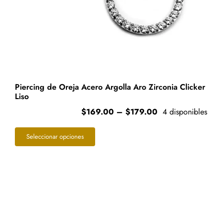
producto
Piercing de Oreja Acero Argolla Aro Zirconia Clicker
Liso
Price
$
169.00
–
$
179.00
4 disponibles
range:
Este
$169.00
Seleccionar opciones
through
producto
$179.00
tiene
múltiples
variantes.
Las
opciones