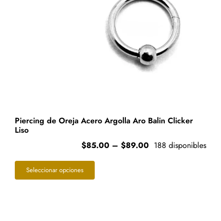
Piercing de Oreja Acero Argolla Aro Balin Clicker
Liso
Price
$
85.00
–
$
89.00
188 disponibles
range:
Este
$85.00
Seleccionar opciones
through
producto
$89.00
tiene
múltiples
variantes.