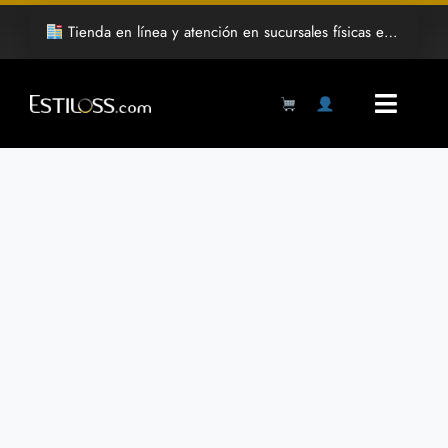
Saltar
Tienda en línea y atención en sucursales físicas en Hermosillo
al
contenido
Toggl
Navig
Products
search
Inicio
Tienda
Mayoreo
Grabado Laser