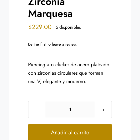
Zirconia
Marquesa
$
229.00
6 disponibles
Be the first to leave a review.
Piercing aro clicker de acero plateado
con zirconias circulares que forman
una V, elegante y moderno.
Piercing
de
Oreja
Añadir al carrito
Acero