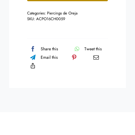
Aro
Categories:
Piercings de Oreja
Clicker
SKU:
ACPO16CH0059
Zirconia
Marquesa
cantidad
Share this
Tweet this
Email this