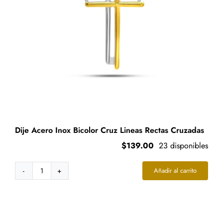
la
página
de
producto
Dije Acero Inox Bicolor Cruz Lineas Rectas Cruzadas
$
139.00
23 disponibles
Añadir al carrito
Dije
Acero
Inox
Bicolor
Cruz