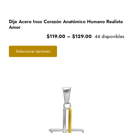
Dije Acero Inox Corazón Anatómico Humano Realista
Amor
Price
$
119.00
–
$
129.00
44 disponibles
range:
Este
$119.00
Seleccionar opciones
through
producto
$129.00
tiene
múltiples
variantes.
Las
opciones
se
pueden
elegir
en