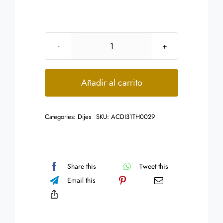
Dije
Diseño
Mariposa
Añadir al carrito
con
Zirconias
Categories:
Dijes
SKU:
ACDI31TH0029
cantidad
Share this
Tweet this
Email this