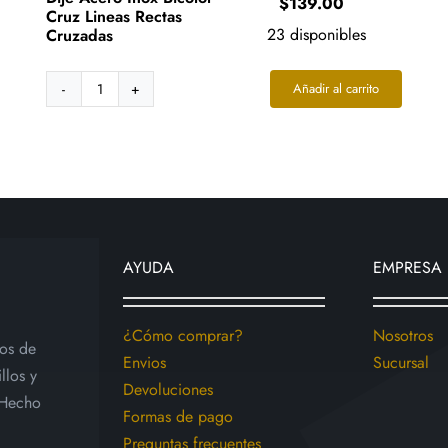
e
$
139.00
Cruz Lineas Rectas
e:
23 disponibles
Cruzadas
9.00
ugh
Añadir al carrito
9.00
Dije
Acero
Inox
Bicolor
Cruz
Lineas
Rectas
Cruzadas
AYUDA
EMPRESA
cantidad
¿Cómo comprar?
Nosotros
ios de
Envios
Sucursal
llos y
Devoluciones
 Hecho
Formas de pago
Preguntas frecuentes