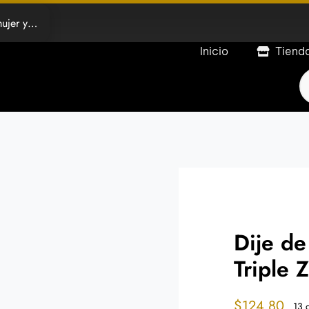
e género
Inicio
Tiend
P
s
Dije d
Triple 
$
124.80
13 