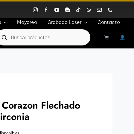
a
Mayoreo
Grabado Laser
Contacto
roducts
earch
e Corazon Flechado
Zirconia
disponibles