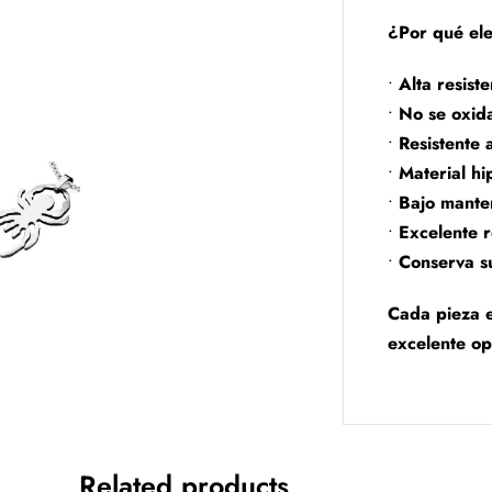
¿Por qué ele
•
Alta resist
•
No se oxid
•
Resistente 
•
Material hi
•
Bajo mante
•
Excelente r
•
Conserva s
Cada pieza e
excelente op
Related products