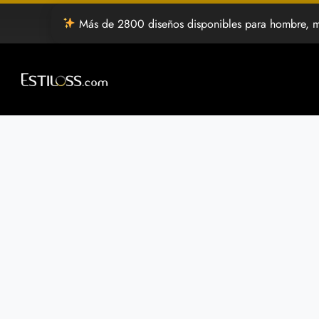
Saltar
Más de 2800 diseños disponibles para hombre, mujer y estilo libre d
al
contenido