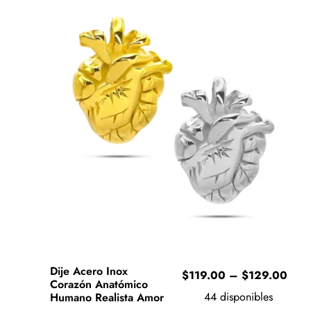
Dije Acero Inox
Pric
$
119.00
–
$
129.00
Corazón Anatómico
rang
44 disponibles
Humano Realista Amor
$11