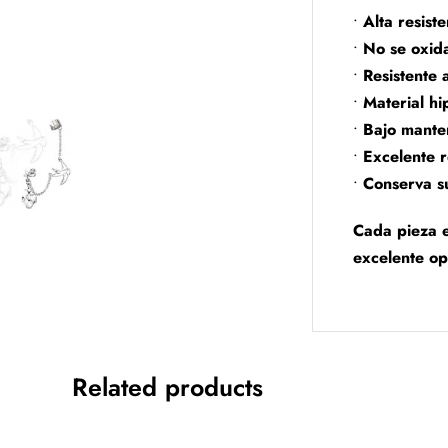
•
Alta resist
•
No se oxid
•
Resistente 
•
Material hi
•
Bajo mante
•
Excelente r
•
Conserva s
Cada pieza e
excelente op
Related products