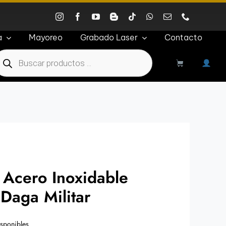
a
Mayoreo
Grabado Laser
Contacto
roducts
earch
 Acero Inoxidable
Daga Militar
isponibles