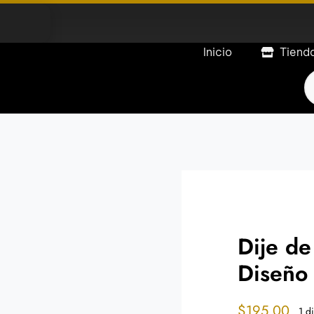
Inicio
Tiend
P
s
Dije de
Diseño 
$
195.00
1 d