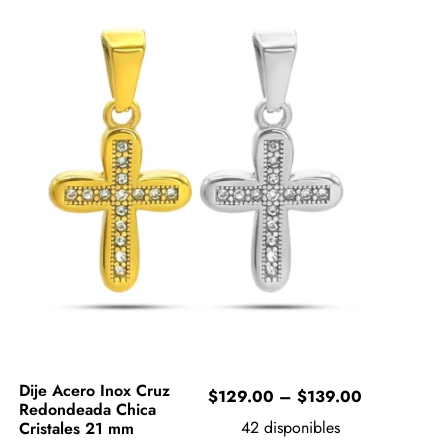
Dije Acero Inox Cruz
Price
$
129.00
–
$
139.00
Redondeada Chica
range:
42 disponibles
Cristales 21 mm
$129.00