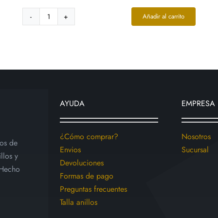
ugh
Añadir al carrito
9.00
Dije
Acero
Inox
Bicolor
Cruz
Lineas
Rectas
Cruzadas
AYUDA
EMPRESA
cantidad
¿Cómo comprar?
Nosotros
ios de
Envios
Sucursal
llos y
Devoluciones
 Hecho
Formas de pago
Preguntas frecuentes
Talla anillos