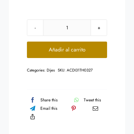
Dije
de
Acero
Añadir al carrito
Inoxidable
de
Categories:
Dijes
SKU:
ACDI31TH0327
la
Letra
F
cantidad
Share this
Tweet this
Email this