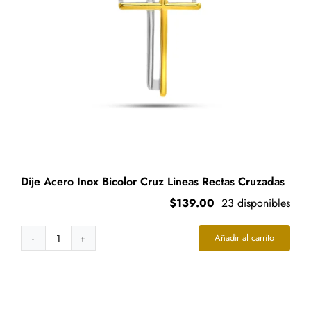
la
página
de
producto
Dije Acero Inox Bicolor Cruz Lineas Rectas Cruzadas
$
139.00
23 disponibles
Añadir al carrito
Dije
Acero
Inox
Bicolor
Cruz