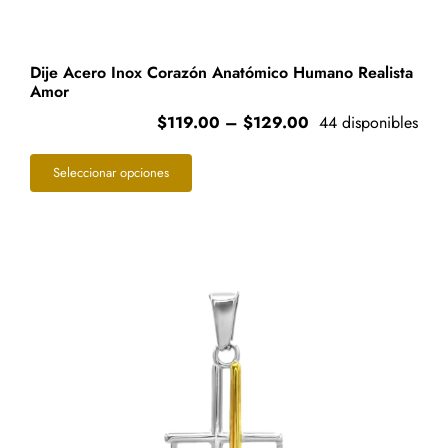
Dije Acero Inox Corazón Anatómico Humano Realista
Amor
Price
$
119.00
–
$
129.00
44 disponibles
range:
Este
$119.00
Seleccionar opciones
through
producto
$129.00
tiene
múltiples
variantes.
Las
opciones
se
pueden
elegir
en