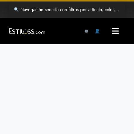
Saltar
Navegación sencilla con filtros por artículo, color, género y estilo
al
contenido
Toggl
Navig
Products
search
Inicio
Tienda
Mayoreo
Grabado Laser