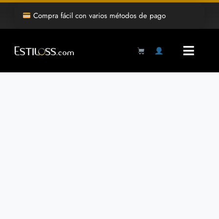
Saltar
Compra fácil con varios métodos de pago
al
contenido
Toggl
Navig
Products
search
Inicio
Tienda
Mayoreo
Grabado Laser