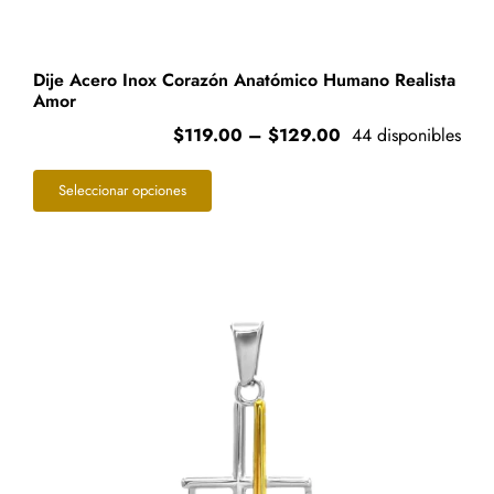
Dije Acero Inox Corazón Anatómico Humano Realista
Amor
Price
$
119.00
–
$
129.00
44 disponibles
range:
Este
$119.00
Seleccionar opciones
through
producto
$129.00
tiene
múltiples
variantes.
Las
opciones
se
pueden
elegir
en