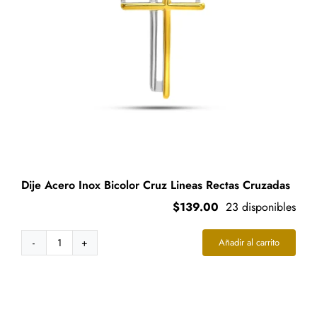
la
página
de
producto
Dije Acero Inox Bicolor Cruz Lineas Rectas Cruzadas
$
139.00
23 disponibles
Añadir al carrito
Dije
Acero
Inox
Bicolor
Cruz