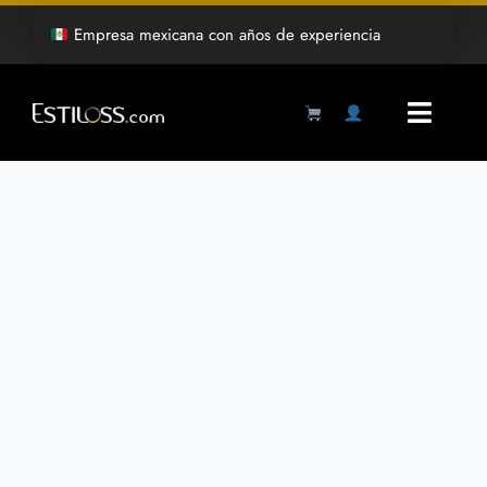
Saltar
Empresa mexicana con años de experiencia
al
contenido
Toggl
Navig
Products
search
Inicio
Tienda
Mayoreo
Grabado Laser