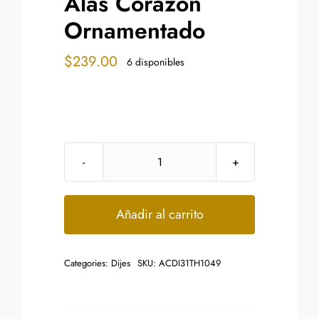
Alas Corazon
Ornamentado
$
239.00
6 disponibles
Dije
Acero
Plateado
Añadir al carrito
Cruz
Alas
Categories:
Dijes
SKU:
ACDI31TH1049
Corazon
Ornamentado
cantidad