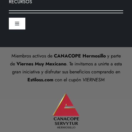
RECURSOS
Formas de pago
Sucursal
Toggle
Preguntas frecuentes
Navigation
Aviso De Privacidad
Talla anillos
Miembros activos de
CANACOPE Hermosillo
y parte
Términos y Condiciones
de
Viernes Muy Mexicano
. Te invitamos a unirte a esta
gran iniciativa y disfrutar sus beneficios comprando en
Estiloss.com
con el cupón
VIERNESM