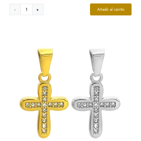
Añadir al carrito
Dije
Acero
Inox
Bicolor
Cruz
Lineas
Rectas
Cruzadas
cantidad