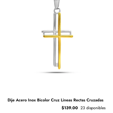
opciones
se
pueden
elegir
en
la
página
de
producto
Dije Acero Inox Bicolor Cruz Lineas Rectas Cruzadas
$
139.00
23 disponibles