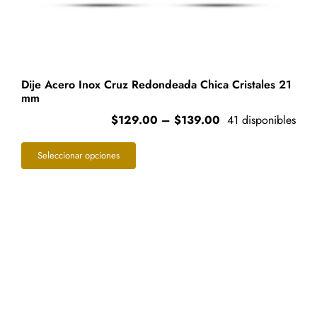
Dije Acero Inox Cruz Redondeada Chica Cristales 21
mm
Price
$
129.00
–
$
139.00
41 disponibles
range:
Este
$129.00
Seleccionar opciones
through
producto
$139.00
tiene
múltiples
variantes.
Las
opciones
se
pueden