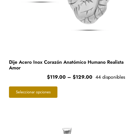
Dije Acero Inox Corazón Anatómico Humano Realista
Amor
Price
$
119.00
–
$
129.00
44 disponibles
range:
Este
$119.00
Seleccionar opciones
through
producto
$129.00
tiene
múltiples
variantes.
Las