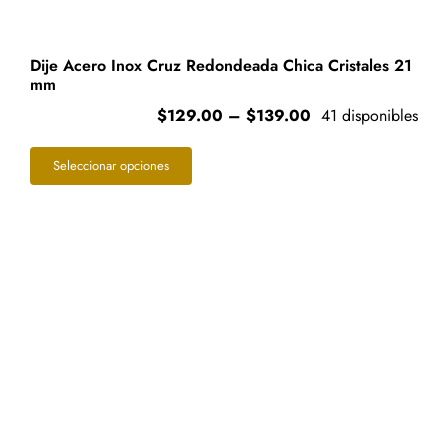
Dije Acero Inox Cruz Redondeada Chica Cristales 21
mm
Price
$
129.00
–
$
139.00
41 disponibles
range:
Este
$129.00
Seleccionar opciones
through
producto
$139.00
tiene
múltiples
variantes.
Las
opciones
se
pueden
elegir
en