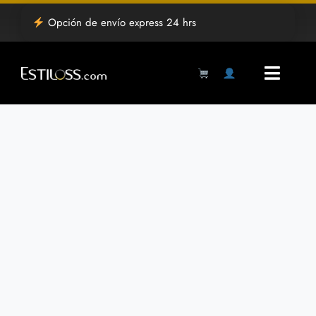
Saltar
Opción de envío express 24 hrs
al
contenido
Toggl
Navig
Products
search
Inicio
Tienda
Mayoreo
Grabado Laser