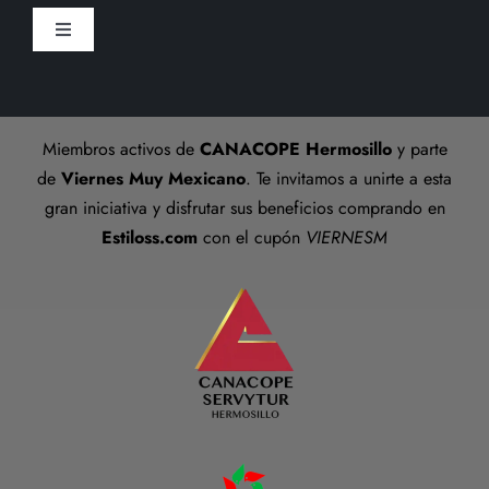
Sucursal
Toggle
Preguntas frecuentes
Navigation
Aviso De Privacidad
Talla anillos
Miembros activos de
CANACOPE Hermosillo
y parte
Términos y Condiciones
de
Viernes Muy Mexicano
. Te invitamos a unirte a esta
gran iniciativa y disfrutar sus beneficios comprando en
Estiloss.com
con el cupón
VIERNESM