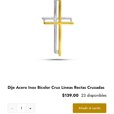
pueden
elegir
en
la
página
de
producto
Dije Acero Inox Bicolor Cruz Lineas Rectas Cruzadas
$
139.00
23 disponibles
Añadir al carrito
Dije