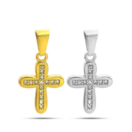
Acero
Inox
Bicolor
Cruz
Lineas
Rectas
Cruzadas
cantidad