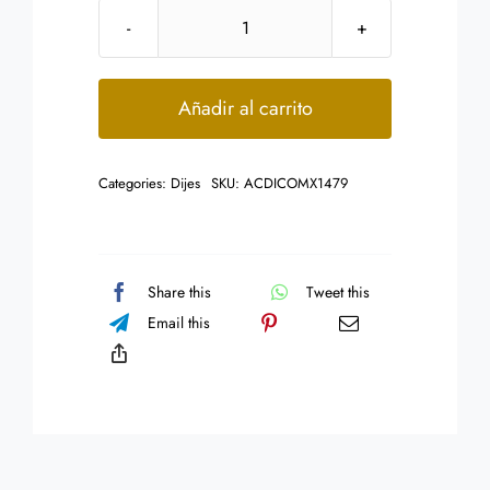
Dije
Acero
Inoxidable
Añadir al carrito
Niño
Infante
Categories:
Dijes
SKU:
ACDICOMX1479
Hijo
Familia
15
mm
Share this
Tweet this
cantidad
Email this