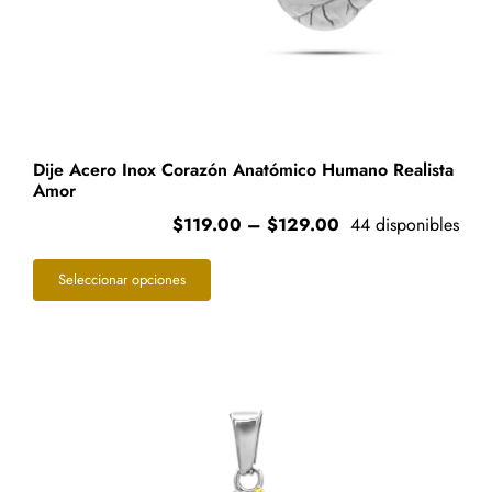
Dije Acero Inox Corazón Anatómico Humano Realista
Amor
Price
$
119.00
–
$
129.00
44 disponibles
range:
Este
$119.00
Seleccionar opciones
through
producto
$129.00
tiene
múltiples
variantes.
Las
opciones
se