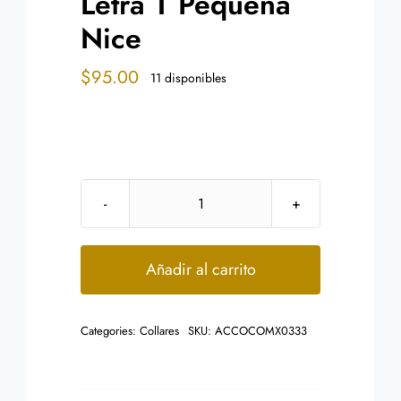
Letra T Pequeña
Nice
$
95.00
11 disponibles
Collar
Acero
Inoxidable
Añadir al carrito
Dorado
Letra
Categories:
Collares
SKU:
ACCOCOMX0333
T
Pequeña
Nice