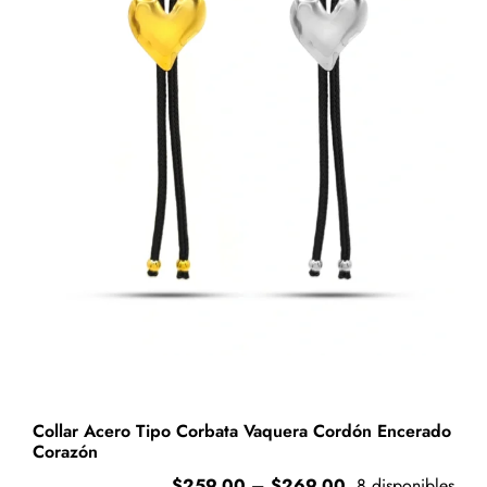
Rayas
Negras
cantidad
Collar Acero Tipo Corbata Vaquera Cordón Encerado
Corazón
Price
$
259.00
–
$
269.00
8 disponibles