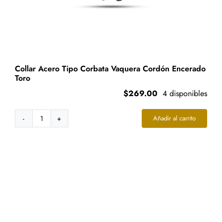
Collar Acero Tipo Corbata Vaquera Cordón Encerado
Toro
$
269.00
4 disponibles
Añadir al carrito
Collar
Acero
Tipo
Corbata
Vaquera
Cordón
Encerado
Toro
cantidad