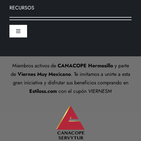
Nosotros
RECURSOS
Formas de pago
Sucursal
Toggle
Preguntas frecuentes
Navigation
Aviso De Privacidad
Talla anillos
Miembros activos de
CANACOPE Hermosillo
y parte
Términos y Condiciones
de
Viernes Muy Mexicano
. Te invitamos a unirte a esta
gran iniciativa y disfrutar sus beneficios comprando en
Estiloss.com
con el cupón
VIERNESM