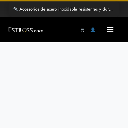
Saltar
Accesorios de acero inoxidable resistentes y duraderos
al
contenido
Toggl
Navig
Products
search
Inicio
Tienda
Mayoreo
Grabado Laser