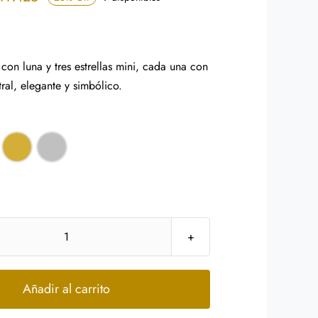
range:
$111.75
through
con luna y tres estrellas mini, cada una con
$119.25
tral, elegante y simbólico.
Collar
Acero
Inox
Añadir al carrito
Luna