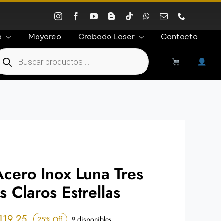
a
Mayoreo
Grabado Laser
Contacto
roducts
earch
Acero Inox Luna Tres
s Claros Estrellas
Price
119.25
25% Off
9 disponibles