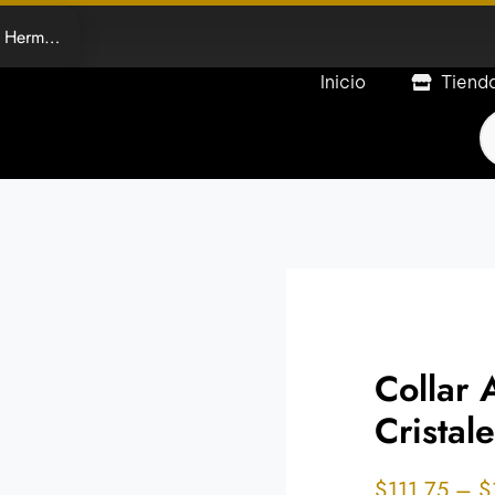
mosillo
Inicio
Tiend
P
s
Collar 
Cristale
$
111.75
–
$