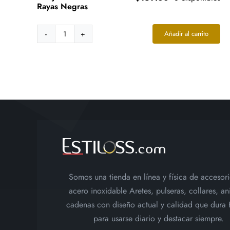
Rayas Negras
Añadir al carrito
Collar
Acero
Dorado
Abeja
Inflada
Esmalte
Rayas
Negras
cantidad
Somos una tienda en línea y física de accesor
acero inoxidable Aretes, pulseras, collares, ani
cadenas con diseño actual y calidad que dura
para usarse diario y destacar siempre.