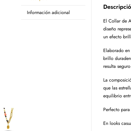
Descripci
Información adicional
El Collar de A
diseño repres
un efecto bril
Elaborado en 
brillo durade
resulta seguro
La composició
que las estrel
equilibrio ent
Perfecto para 
En looks casua