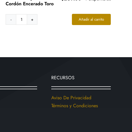
Cordón Encerado Toro
00
h
Añadir al carrito
00
Collar
Acero
Tipo
Corbata
Vaquera
Cordón
Encerado
Toro
cantidad
RECURSOS
Aviso De Privacidad
Términos y Condiciones