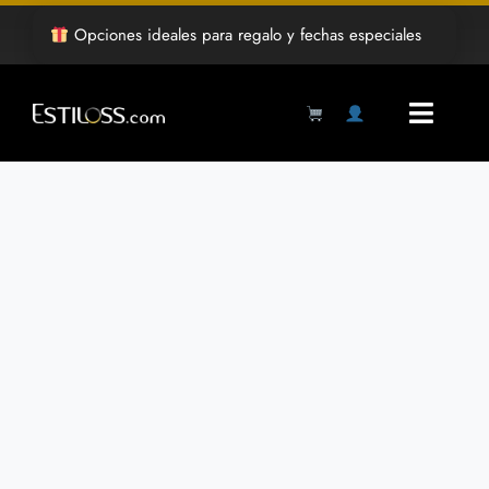
Saltar
Opciones ideales para regalo y fechas especiales
al
contenido
Toggl
Navig
Products
search
Inicio
Tienda
Mayoreo
Grabado Laser