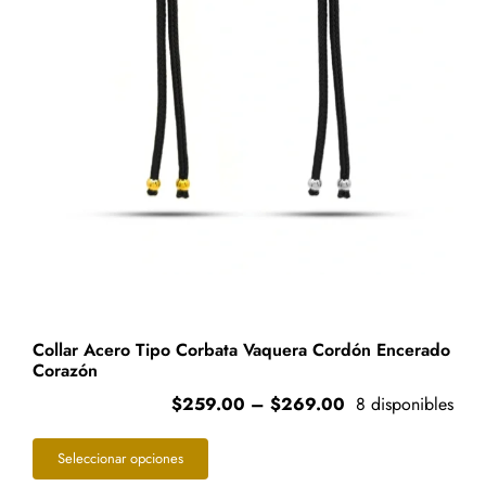
Collar Acero Tipo Corbata Vaquera Cordón Encerado
Corazón
Price
$
259.00
–
$
269.00
8 disponibles
range:
Este
$259.00
Seleccionar opciones
through
producto