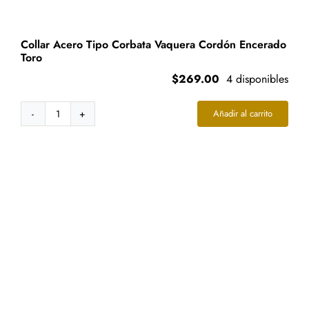
Collar Acero Tipo Corbata Vaquera Cordón Encerado
Toro
$
269.00
4 disponibles
Añadir al carrito
Collar
Acero
Tipo
Corbata
Vaquera
Cordón
Encerado
Toro
cantidad