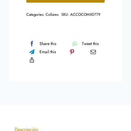
Cilindro
Cuarzo
Categories:
Collares
SKU:
ACCOCOMX0779
Rosado
Balines
cantidad
Share this
Tweet this
Email this
Descripción