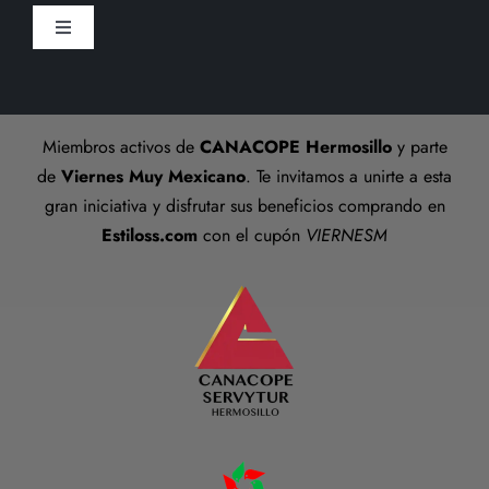
Toggle
Preguntas frecuentes
Navigation
Aviso De Privacidad
Talla anillos
Miembros activos de
CANACOPE Hermosillo
y parte
Términos y Condiciones
de
Viernes Muy Mexicano
. Te invitamos a unirte a esta
gran iniciativa y disfrutar sus beneficios comprando en
Estiloss.com
con el cupón
VIERNESM