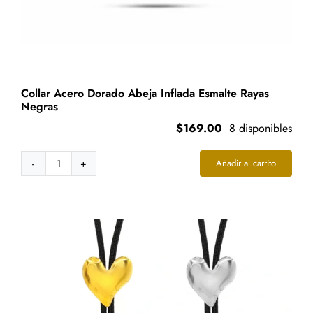
Collar Acero Dorado Abeja Inflada Esmalte Rayas
Negras
$
169.00
8 disponibles
Añadir al carrito
Collar
Acero
Dorado
Abeja
Inflada
Esmalte
Rayas
Negras
cantidad