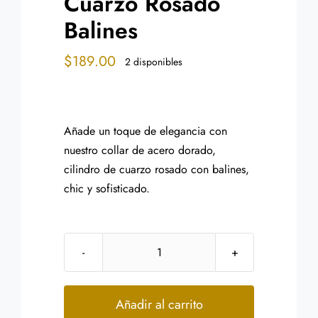
Cuarzo Rosado
Balines
$
189.00
2 disponibles
Añade un toque de elegancia con
nuestro collar de acero dorado,
cilindro de cuarzo rosado con balines,
chic y sofisticado.
Collar
Acero
Dorado
Añadir al carrito