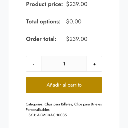
Product price:
$
239.00
Total options:
$
0.00
Order total:
$
239.00
Clip
para
Billetes
Añadir al carrito
Negro
Diseño
Categories:
Clips para Billetes
,
Clips para Billetes
Abierto
Personalizables
Doble
SKU:
ACMOKACH0035
cantidad