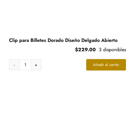
Clip para Billetes Dorado Diseño Delgado Abierto
$
229.00
3 disponibles
Añadir al carrito
Clip
para
Billetes
Dorado
Diseño
Delgado
Abierto
cantidad