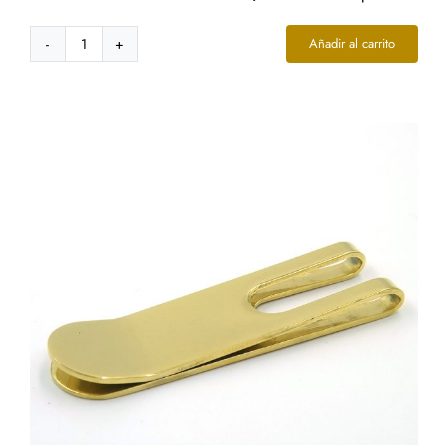
Añadir al carrito
Clip
para
Billetes
Negro
Diseño
Delgado
Abierto
cantidad