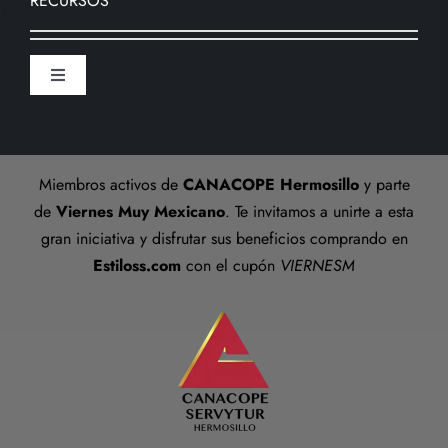
RECURSOS
Formas de pago
Sucursal
Toggle
Preguntas frecuentes
Navigation
Aviso De Privacidad
Talla anillos
Miembros activos de
CANACOPE Hermosillo
y parte
Términos y Condiciones
de
Viernes Muy Mexicano
. Te invitamos a unirte a esta
gran iniciativa y disfrutar sus beneficios comprando en
Estiloss.com
con el cupón
VIERNESM