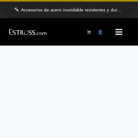
Saltar
Accesorios de acero inoxidable resistentes y duraderos
al
contenido
Toggl
Navig
Products
search
Inicio
Tienda
Mayoreo
Grabado Laser