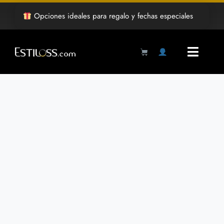
Saltar
Opciones ideales para regalo y fechas especiales
al
contenido
Toggl
Navig
Products
search
Inicio
Tienda
Mayoreo
Grabado Laser