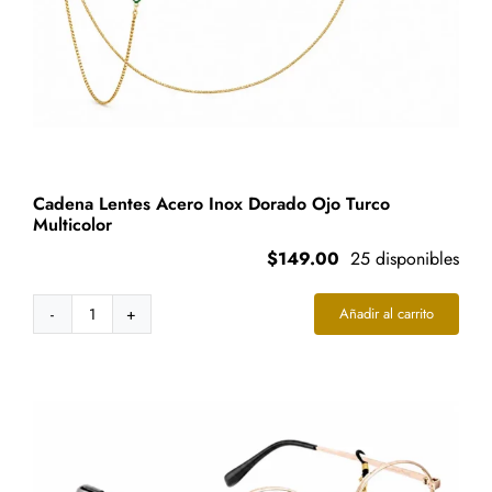
producto
Cadena Lentes Acero Inox Dorado Ojo Turco
Multicolor
$
149.00
25 disponibles
Añadir al carrito
Cadena
Lentes
Acero
Inox
Dorado
Ojo
Turco