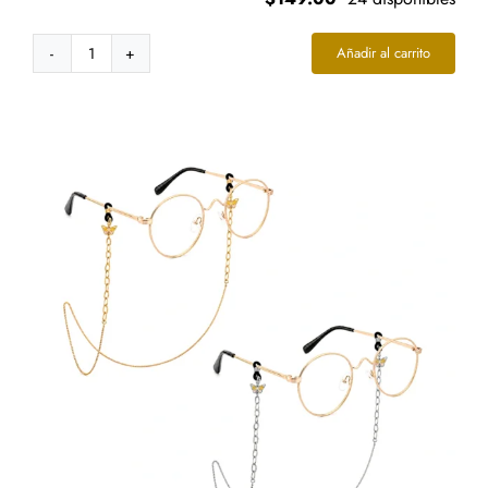
Añadir al carrito
Cadena
Acero
Plateado
Cubana
Casual
Sencilla
Pulida
cantidad