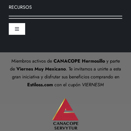
Nosotros
RECURSOS
Formas de pago
Sucursal
Toggle
Preguntas frecuentes
Navigation
Aviso De Privacidad
Talla anillos
Miembros activos de
CANACOPE Hermosillo
y parte
Términos y Condiciones
de
Viernes Muy Mexicano
. Te invitamos a unirte a esta
gran iniciativa y disfrutar sus beneficios comprando en
Estiloss.com
con el cupón
VIERNESM