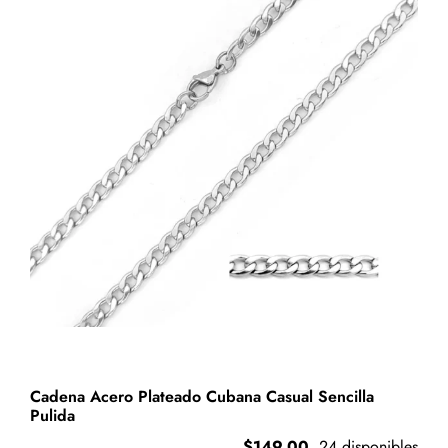
opciones
se
pueden
elegir
en
la
página
de
producto
Cadena Acero Plateado Cubana Casual Sencilla
Pulida
$
149.00
24 disponibles