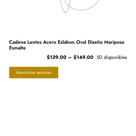
Cadena Lentes Acero Eslabon Oval Diseño Mariposa
Esmalte
Price
$
139.00
–
$
149.00
50 disponibles
range:
Este
$139.00
Seleccionar opciones
through
producto
$149.00
tiene
múltiples
variantes.
Las
opciones
se