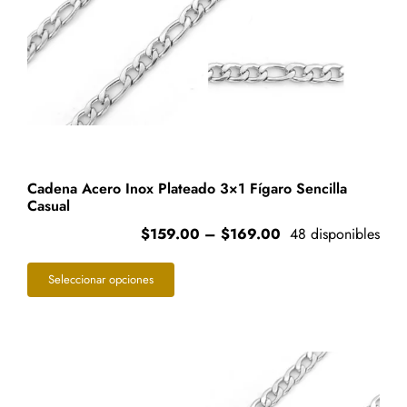
Cadena Acero Inox Plateado 3×1 Fígaro Sencilla
Casual
Price
$
159.00
–
$
169.00
48 disponibles
range:
Este
$159.00
Seleccionar opciones
through
producto
$169.00
tiene
múltiples
variantes.
Las