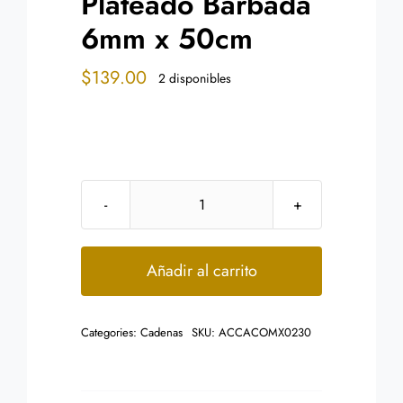
Plateado Barbada
6mm x 50cm
$
139.00
2 disponibles
Cadena
Acero
Inoxidable
Añadir al carrito
Plateado
Barbada
Categories:
Cadenas
SKU:
ACCACOMX0230
6mm
x
50cm