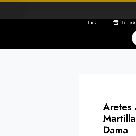
Inicio
Tiend
P
s
Aretes 
Martill
Dama