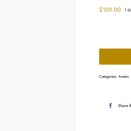
$
109.00
1 d
Categories:
Aretes
Share t