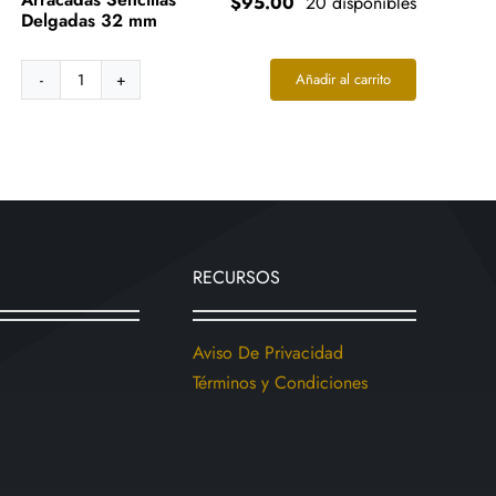
$
95.00
20 disponibles
Delgadas 32 mm
Añadir al carrito
Aretes
Acero
Dorado
Arracadas
Sencillas
Delgadas
32
mm
RECURSOS
cantidad
Aviso De Privacidad
Términos y Condiciones