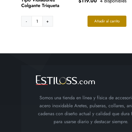
$
119.00
4 disponibles
Colgante Triqueta
Añadir al carrito
Aretes
Acero
Plateado
Tipo
Violadores
Colgante
Triqueta
cantidad
Somos una tienda en línea y física de accesor
acero inoxidable Aretes, pulseras, collares, ani
cadenas con diseño actual y calidad que dura
para usarse diario y destacar siempre.