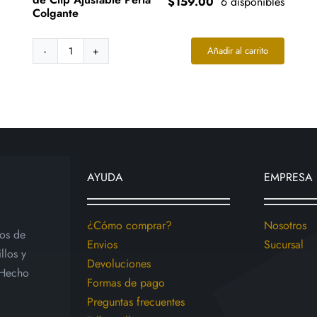
$
159.00
6 disponibles
Colgante
Añadir al carrito
Aretes
Acero
Plateado
de
Clip
Ajustable
Perla
Colgante
AYUDA
EMPRESA
cantidad
¿Cómo comprar?
Nosotros
ios de
Envios
Sucursal
llos y
Devoluciones
 Hecho
Formas de pago
Preguntas frecuentes