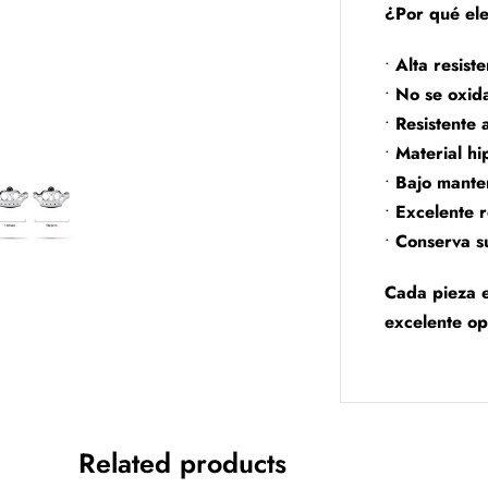
¿Por qué ele
•
Alta resist
•
No se oxid
•
Resistente 
•
Material hi
•
Bajo mante
•
Excelente r
•
Conserva s
Cada pieza e
excelente op
Related products