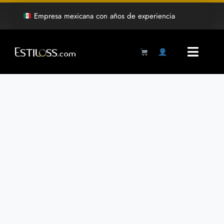
Saltar
Empresa mexicana con años de experiencia
al
contenido
Toggl
Navig
Products
search
Inicio
Tienda
Mayoreo
Grabado Laser