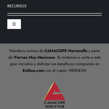
Nosotros
RECURSOS
Formas de pago
Sucursal
Toggle
Preguntas frecuentes
Navigation
Aviso De Privacidad
Talla anillos
Miembros activos de
CANACOPE Hermosillo
y parte
Términos y Condiciones
de
Viernes Muy Mexicano
. Te invitamos a unirte a esta
gran iniciativa y disfrutar sus beneficios comprando en
Estiloss.com
con el cupón
VIERNESM