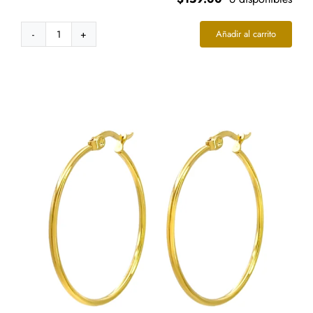
Añadir al carrito
Aretes
Acero
Plateado
de
Clip
Ajustable
Perla
Colgante
cantidad