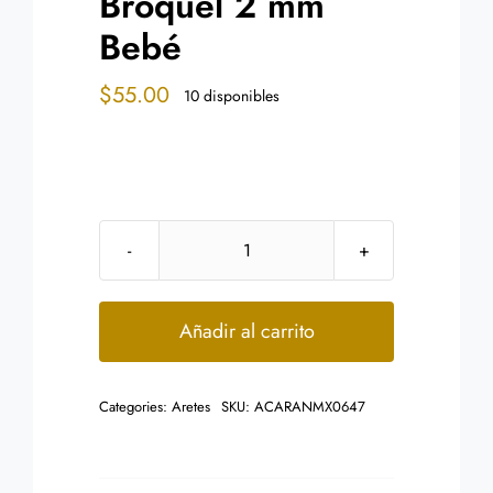
Broquel 2 mm
Bebé
$
55.00
10 disponibles
Aretes
Acero
Dorado
Añadir al carrito
Tipo
Broquel
Categories:
Aretes
SKU:
ACARANMX0647
2
mm
Bebé