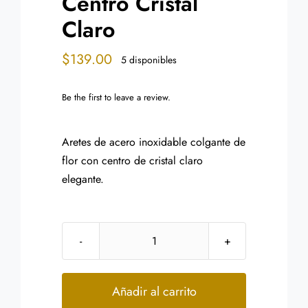
Centro Cristal
Claro
$
139.00
5 disponibles
Be the first to leave a review.
Aretes de acero inoxidable colgante de
flor con centro de cristal claro
elegante.
Aretes
Acero
Colgante
Añadir al carrito
Flor