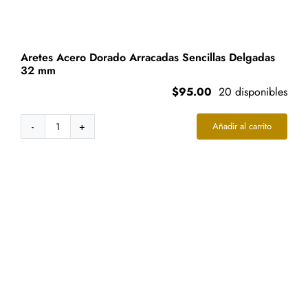
Aretes Acero Dorado Arracadas Sencillas Delgadas
32 mm
$
95.00
20 disponibles
Añadir al carrito
Aretes
Acero
Dorado
Arracadas
Sencillas
Delgadas
32
mm
cantidad