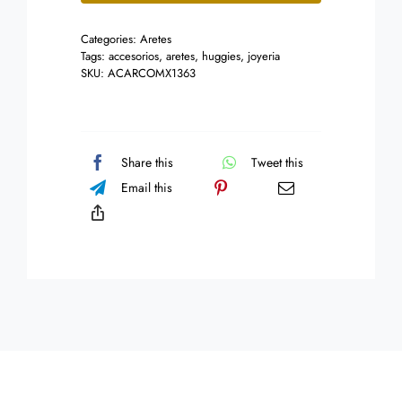
Centro
Categories:
Aretes
Cristal
Tags:
accesorios
,
aretes
,
huggies
,
joyeria
Claro
SKU:
ACARCOMX1363
cantidad
Share this
Tweet this
Email this