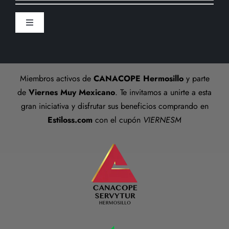
Formas de pago
Sucursal
Toggle
Preguntas frecuentes
Navigation
Aviso De Privacidad
Talla anillos
Miembros activos de
CANACOPE Hermosillo
y parte
Términos y Condiciones
de
Viernes Muy Mexicano
. Te invitamos a unirte a esta
gran iniciativa y disfrutar sus beneficios comprando en
Estiloss.com
con el cupón
VIERNESM