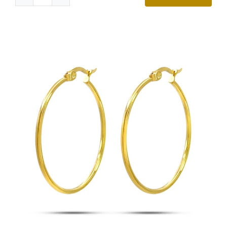
Aretes
Acero
Plateado
de
Clip
Ajustable
Perla
Colgante
cantidad