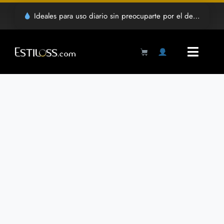
Saltar
Ideales para uso diario sin preocuparte por el desgaste
al
contenido
Toggl
Navig
Products
search
Inicio
Tienda
Mayoreo
Grabado Laser