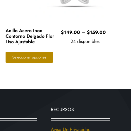
Anillo Acero Inox
Price
$
149.00
–
$
159.00
Contorno Delgado Flor
range:
24 disponibles
Liso Ajustable
0
$149.00
through
Este
Seleccionar opciones
0
$159.00
producto
tiene
múltiples
variantes.
Las
opciones
RECURSOS
se
pueden
elegir
Aviso De Privacidad