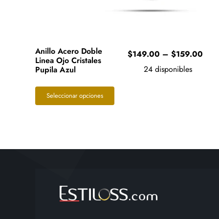
Anillo Acero Doble
Pric
$
149.00
–
$
159.00
Linea Ojo Cristales
rang
24 disponibles
Pupila Azul
$14
thro
Este
Seleccionar opciones
$15
producto
tiene
múltiples
variantes.
Las
opciones
se
pueden
elegir