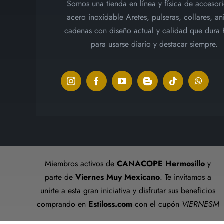
Somos una tienda en línea y física de accesor
en
acero inoxidable Aretes, pulseras, collares, ani
la
cadenas con diseño actual y calidad que dura
página
para usarse diario y destacar siempre.
de
producto
Miembros activos de
CANACOPE Hermosillo
y
parte de
Viernes Muy Mexicano
. Te invitamos a
unirte a esta gran iniciativa y disfrutar sus beneficios
comprando en
Estiloss.com
con el cupón
VIERNESM