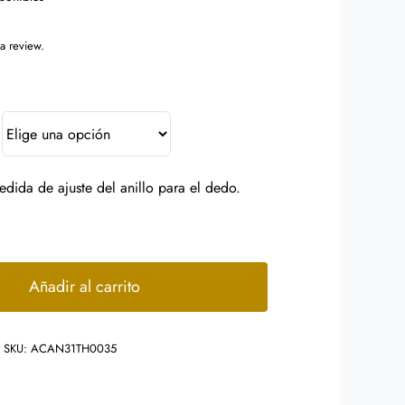
 a review.
edida de ajuste del anillo para el dedo.
Anillo
Negro
Añadir al carrito
Diseño
Corazones
SKU:
ACAN31TH0035
cantidad