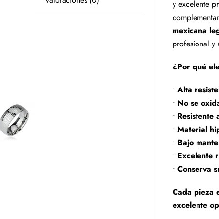
Valoraciones (0)
y excelente pr
complementar 
mexicana leg
profesional y
¿Por qué ele
•
Alta resist
•
No se oxid
•
Resistente 
•
Material hi
•
Bajo mante
•
Excelente r
•
Conserva s
Cada pieza e
excelente op