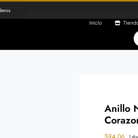
deros
Inicio
Tiend
P
s
Anillo
Corazo
$
94.06
1 dis