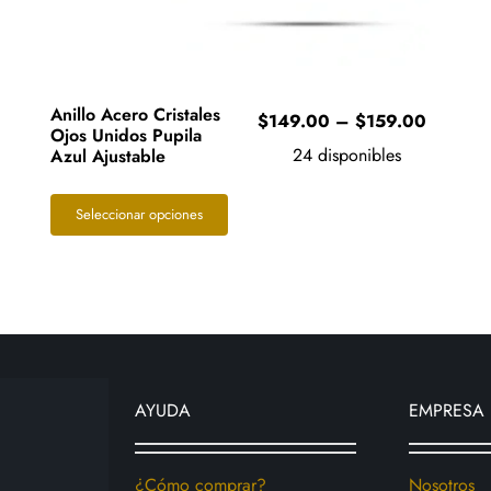
Anillo Acero Cristales
e
Price
$
149.00
–
$
159.00
Ojos Unidos Pupila
e:
range:
24 disponibles
Azul Ajustable
9.00
$149.0
ugh
through
Este
Seleccionar opciones
9.00
$159.0
producto
tiene
múltiples
variantes.
Las
opciones
AYUDA
EMPRESA
se
pueden
elegir
¿Cómo comprar?
Nosotros