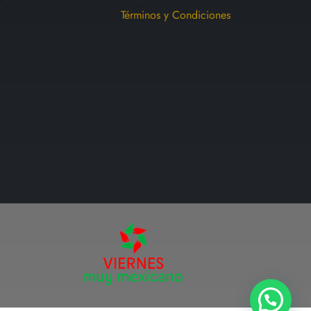
en
Términos y Condiciones
la
página
de
producto