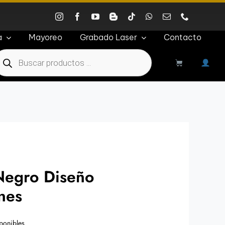
a
Mayoreo
Grabado Laser
Contacto
roducts
earch
 Negro Diseño
nes
ponibles