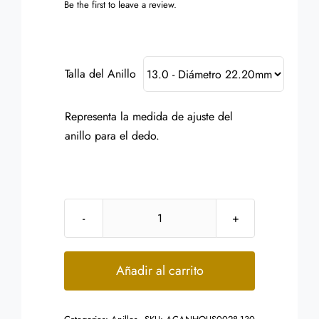
Be the first to leave a review.
Talla del Anillo
Representa la medida de ajuste del
anillo para el dedo.
Anillo
Acero
Inoxidable
Añadir al carrito
Plata
Diseño