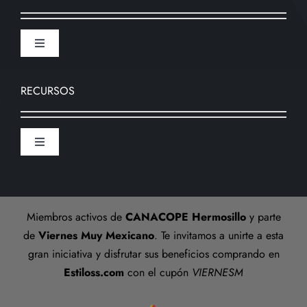
Envios
Toggle
Navigation
Devoluciones
Nosotros
RECURSOS
Formas de pago
Sucursal
Toggle
Preguntas frecuentes
Navigation
Aviso De Privacidad
Talla anillos
Miembros activos de
CANACOPE Hermosillo
y parte
Términos y Condiciones
de
Viernes Muy Mexicano
. Te invitamos a unirte a esta
gran iniciativa y disfrutar sus beneficios comprando en
Estiloss.com
con el cupón
VIERNESM