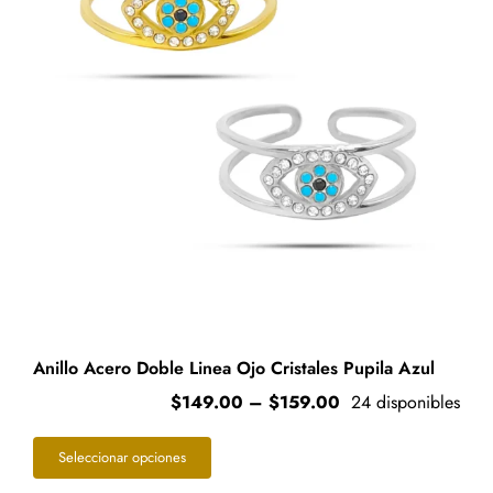
Anillo Acero Doble Linea Ojo Cristales Pupila Azul
Price
$
149.00
–
$
159.00
24 disponibles
range:
Este
$149.00
Seleccionar opciones
through
producto