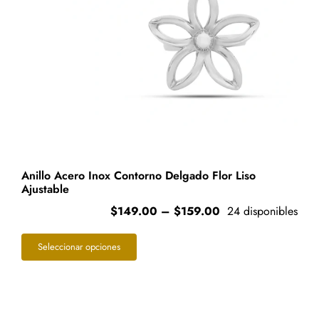
página
de
producto
Anillo Acero Inox Contorno Delgado Flor Liso
Ajustable
Price
$
149.00
–
$
159.00
24 disponibles
range:
Este
$149.00
Seleccionar opciones
through
producto
$159.00
tiene
múltiples