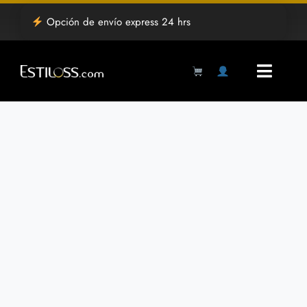
Saltar
Opción de envío express 24 hrs
al
contenido
Toggl
Navig
Products
search
Inicio
Tienda
Mayoreo
Grabado Laser