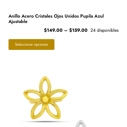
Anillo Acero Cristales Ojos Unidos Pupila Azul
Ajustable
Price
$
149.00
–
$
159.00
24 disponibles
range:
Este
$149.00
Seleccionar opciones
through
producto
$159.00
tiene
múltiples
variantes.
Las
opciones
se
pueden
elegir
en
la