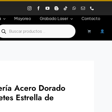
a
Mayoreo
Grabado Laser
Contacto
roducts
earch
ería Acero Dorado
etes Estrella de