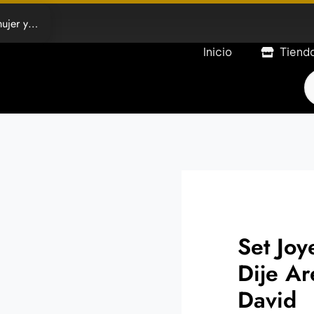
e género
Inicio
Tiend
P
s
Set Joy
Dije Ar
David