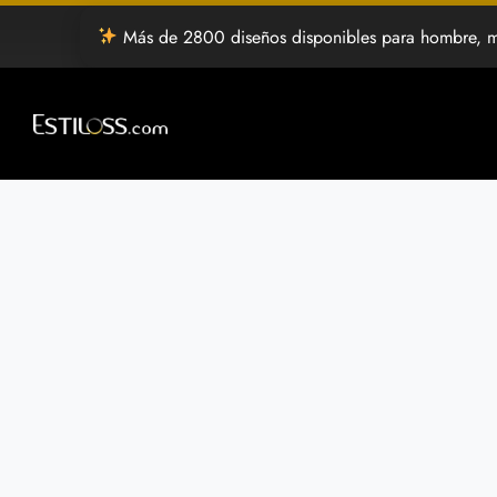
Saltar
Más de 2800 diseños disponibles para hombre, mujer y estilo libre d
al
contenido