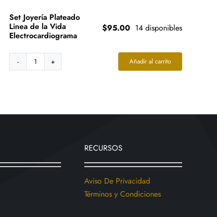
Set Joyería Plateado
Linea de la Vida
$
95.00
14 disponibles
Electrocardiograma
Añadir al carrito
Set
Joyería
Plateado
Linea
de
la
Vida
Electrocardiograma
RECURSOS
cantidad
Aviso De Privacidad
Términos y Condiciones