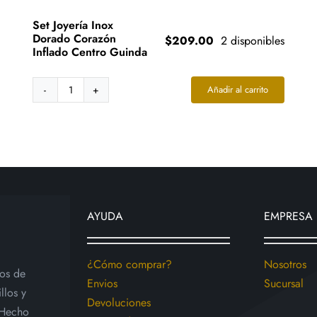
Set Joyería Inox
Dorado Corazón
$
209.00
2 disponibles
Inflado Centro Guinda
Añadir al carrito
Set
Joyería
Inox
Dorado
Corazón
Inflado
Centro
Guinda
AYUDA
EMPRESA
cantidad
¿Cómo comprar?
Nosotros
ios de
Envios
Sucursal
llos y
Devoluciones
 Hecho