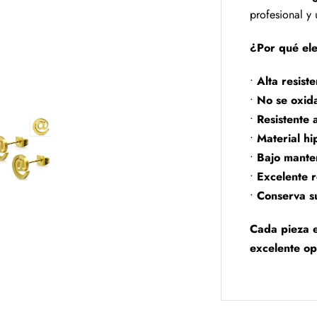
profesional y
¿Por qué ele
•
Alta resist
•
No se oxid
•
Resistente 
•
Material hi
•
Bajo mante
•
Excelente r
•
Conserva s
Cada pieza e
excelente op