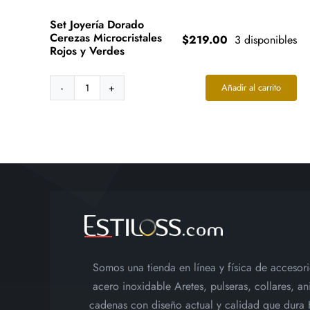
Set Joyería Dorado
Cerezas Microcristales
$
219.00
3 disponibles
Rojos y Verdes
Añadir al carrito
Set
Joyería
Dorado
Cerezas
Microcristales
Rojos
y
Verdes
cantidad
Somos una tienda en línea y física de accesor
acero inoxidable Aretes, pulseras, collares, ani
cadenas con diseño actual y calidad que dura