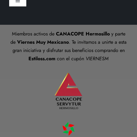
Toggle
Preguntas frecuentes
Navigation
Aviso De Privacidad
Talla anillos
Miembros activos de
CANACOPE Hermosillo
y parte
Términos y Condiciones
de
Viernes Muy Mexicano
. Te invitamos a unirte a esta
gran iniciativa y disfrutar sus beneficios comprando en
Estiloss.com
con el cupón
VIERNESM