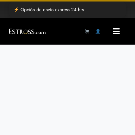
Saltar
Opción de envío express 24 hrs
al
contenido
Toggl
Navig
Products
search
Inicio
Tienda
Mayoreo
Grabado Laser