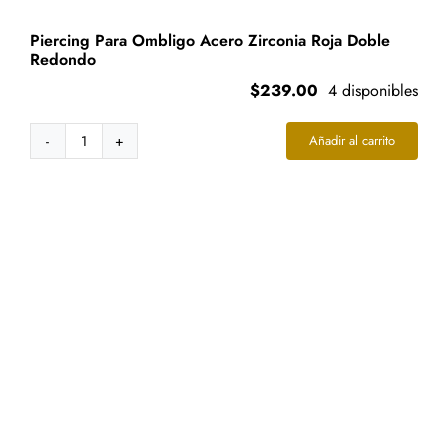
Piercing Para Ombligo Acero Zirconia Roja Doble
Redondo
$
239.00
4 disponibles
Añadir al carrito
Piercing
Para
Ombligo
Acero
Zirconia
Roja
Doble
Redondo
cantidad