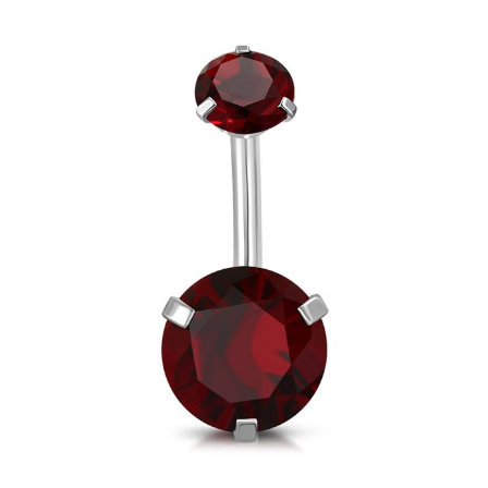
Ombligo
Acero
Estrella
Zirconia
Violeta
cantidad