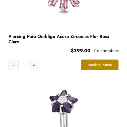
Piercing Para Ombligo Acero Zirconias Flor Rosa
Claro
$
299.00
7 disponibles
Añadir al carrito
Piercing
Para
Ombligo
Acero
Zirconias
Flor
Rosa
Claro
cantidad