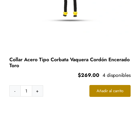
producto
Collar Acero Tipo Corbata Vaquera Cordón Encerado
Toro
$
269.00
4 disponibles
Añadir al carrito
Collar
Acero
Tipo
Corbata
Vaquera
Cordón
Encerado