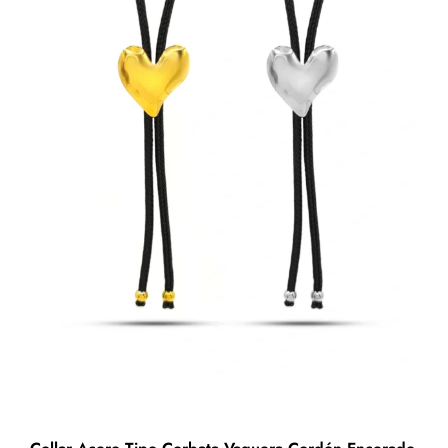
Inflada
Esmalte
Rayas
Negras
cantidad