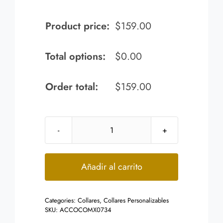
Product price:
$
159.00
Total options:
$
0.00
Order total:
$
159.00
Collar
Acero
Plateado
Añadir al carrito
Placa
Linea
Categories:
Collares
,
Collares Personalizables
Dorada
SKU:
ACCOCOMX0734
Zirconia