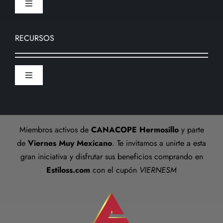
Toggle
Navigation
Devoluciones
Nosotros
RECURSOS
Formas de pago
Sucursal
Toggle
Preguntas frecuentes
Navigation
Aviso De Privacidad
Talla anillos
Miembros activos de
CANACOPE Hermosillo
y parte
Términos y Condiciones
de
Viernes Muy Mexicano
. Te invitamos a unirte a esta
gran iniciativa y disfrutar sus beneficios comprando en
Estiloss.com
con el cupón
VIERNESM