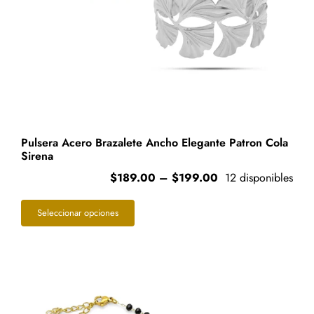
Pulsera Acero Brazalete Ancho Elegante Patron Cola
Sirena
Price
$
189.00
–
$
199.00
12 disponibles
range:
Este
$189.00
Seleccionar opciones
through
producto
$199.00
tiene
múltiples
variantes.
Las