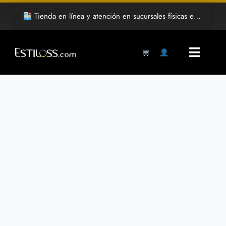
Saltar
Tienda en línea y atención en sucursales físicas en Hermosillo
al
contenido
Toggl
Navig
Products
search
Inicio
Tienda
Mayoreo
Grabado Laser