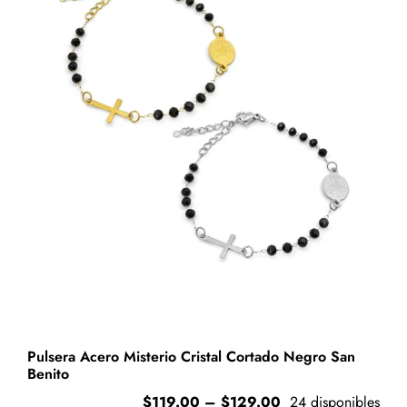
opciones
se
pueden
elegir
en
la
página
de
producto
Pulsera Acero Misterio Cristal Cortado Negro San
Benito
Price
$
119.00
–
$
129.00
24 disponibles