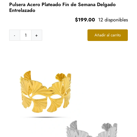
Pulsera Acero Plateado Fin de Semana Delgado
Entrelazado
$
199.00
12 disponibles
Añadir al carrito
Pulsera
Acero
Plateado
Fin
de
Semana
Delgado
Entrelazado
cantidad