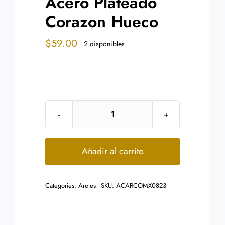
Acero Plateado
Corazon Hueco
$
59.00
2 disponibles
Aretes
Tipo
Broquel
Añadir al carrito
Dormilon
Acero
Categories:
Aretes
SKU:
ACARCOMX0823
Plateado
Corazon
Hueco