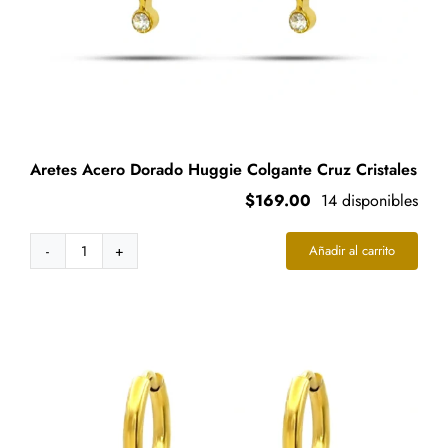
Aretes Acero Dorado Huggie Colgante Cruz Cristales
$
169.00
14 disponibles
Añadir al carrito
Aretes
Acero
Dorado
Huggie
Colgante
Cruz
Cristales
cantidad