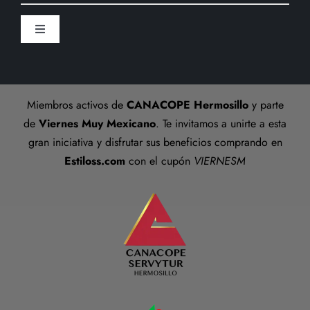
Formas de pago
Sucursal
Toggle
Preguntas frecuentes
Navigation
Aviso De Privacidad
Talla anillos
Miembros activos de
CANACOPE Hermosillo
y parte
Términos y Condiciones
de
Viernes Muy Mexicano
. Te invitamos a unirte a esta
gran iniciativa y disfrutar sus beneficios comprando en
Estiloss.com
con el cupón
VIERNESM