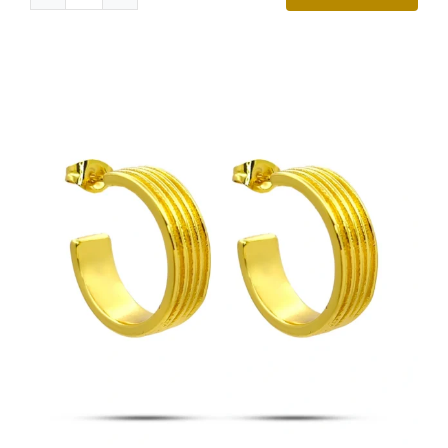
Aretes
Acero
Dorado
Huggie
Colgante
Estrella
Cristales
cantidad