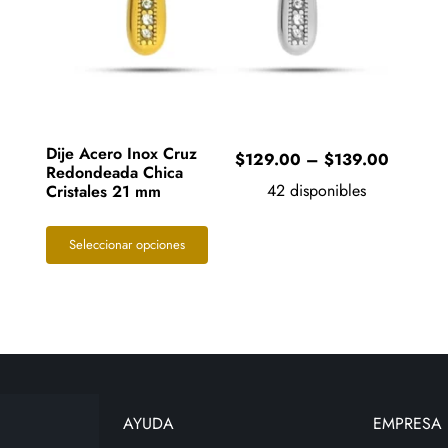
Dije Acero Inox Cruz
Price
$
129.00
–
$
139.00
Redondeada Chica
range:
42 disponibles
Cristales 21 mm
$129.0
through
Este
Seleccionar opciones
$139.0
producto
tiene
múltiples
variantes.
Las
opciones
AYUDA
EMPRESA
se