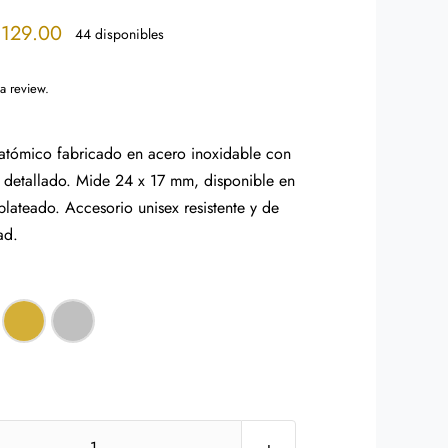
Price
$
129.00
44 disponibles
range:
$119.00
 a review.
through
$129.00
atómico fabricado en acero inoxidable con
 y detallado. Mide 24 x 17 mm, disponible en
lateado. Accesorio unisex resistente y de
ad.