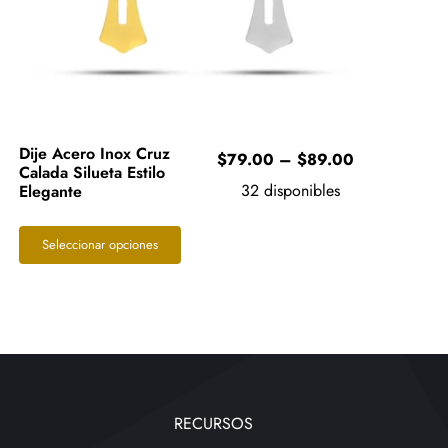
Dije Acero Inox Cruz
Price
$
79.00
–
$
89.00
Calada Silueta Estilo
range:
32 disponibles
Elegante
0
$79.00
through
Este
Seleccionar opciones
0
$89.00
producto
tiene
múltiples
variantes.
Las
opciones
RECURSOS
se