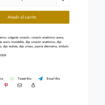
Dije
Acero
Inox
Añadir al carrito
Corazón
Anatómico
Humano
derno
,
colgante corazón
,
corazón anatómico acero
,
Realista
je acero inoxidable
,
dije corazón anatómico
,
dije
o
,
dije realista
,
dije unisex
,
joyería alternativa
,
símbolo
Amor
cantidad
1508
his
Tweet this
Email this