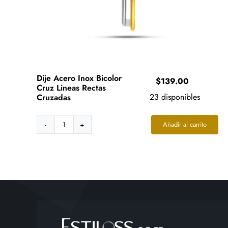
Dije Acero Inox Bicolor
$
139.00
Cruz Lineas Rectas
23 disponibles
Cruzadas
Añadir al carrito
Dije
Acero
Inox
Bicolor
Cruz
Lineas
Rectas
Cruzadas
cantidad