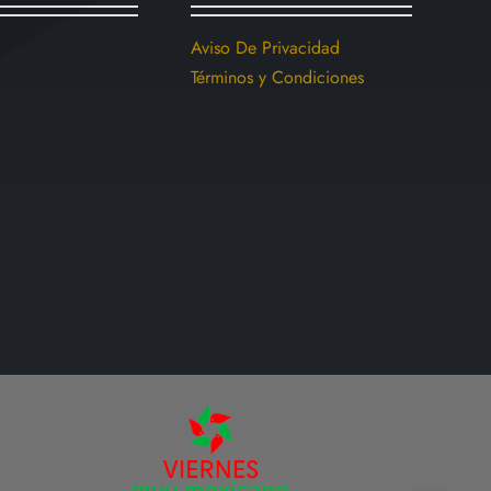
pueden
elegir
Aviso De Privacidad
en
Términos y Condiciones
la
página
de
producto