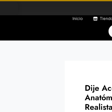
Inicio
Tiend
P
s
Dije Ac
Anatóm
Realist