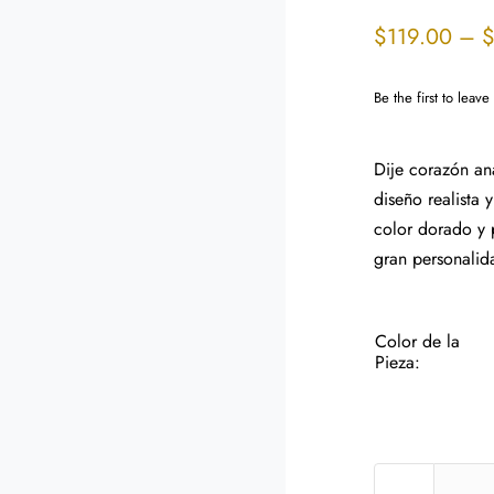
$
119.00
–
Be the first to leave
Dije corazón an
diseño realista
color dorado y p
gran personalid
Color de la
Pieza: