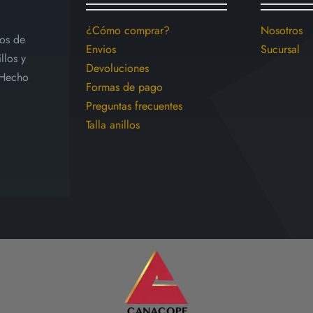
pueden
elegir
¿Cómo comprar?
Nosotros
ios de
en
Envios
Sucursal
llos y
la
Devoluciones
 Hecho
página
Formas de pago
de
Preguntas frecuentes
producto
Talla anillos