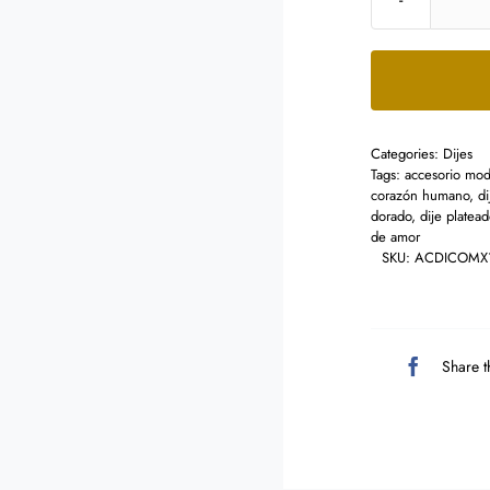
Categories:
Dijes
Tags:
accesorio mo
corazón humano
,
di
dorado
,
dije platead
de amor
SKU:
ACDICOMX
Share t