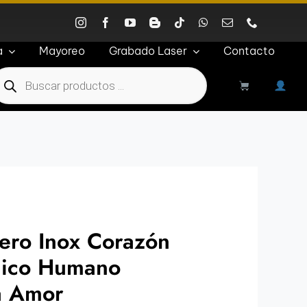
a
Mayoreo
Grabado Laser
Contacto
roducts
earch
ero Inox Corazón
ico Humano
a Amor